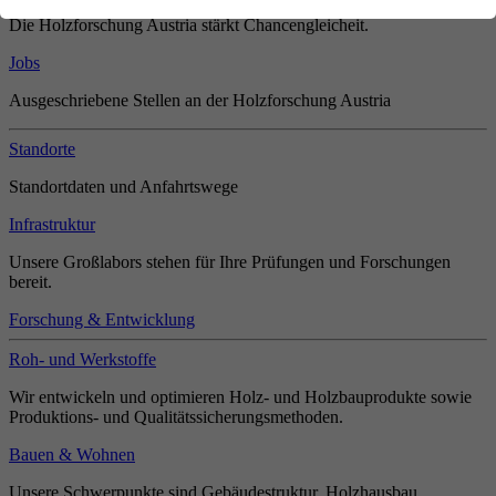
Die Holzforschung Austria stärkt Chancengleicheit.
Jobs
Ausgeschriebene Stellen an der Holzforschung Austria
Standorte
Standortdaten und Anfahrtswege
Infrastruktur
Unsere Großlabors stehen für Ihre Prüfungen und Forschungen
bereit.
Forschung & Entwicklung
Roh- und Werkstoffe
Wir entwickeln und optimieren Holz- und Holzbauprodukte sowie
Produktions- und Qualitätssicherungsmethoden.
Bauen & Wohnen
Unsere Schwerpunkte sind Gebäudestruktur, Holzhausbau,