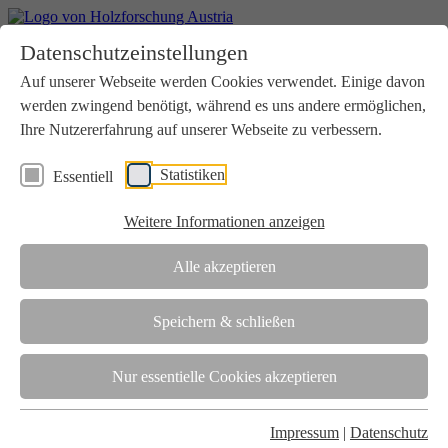
Home
Datenschutzeinstellungen
Aktuelles
Seminare
Auf unserer Webseite werden Cookies verwendet. Einige davon
Downloads
werden zwingend benötigt, während es uns andere ermöglichen,
Kontakt
Login
Ihre Nutzererfahrung auf unserer Webseite zu verbessern.
Über uns
Statistiken
Essentiell
Verein
Wir unterstützen die Interessen der Holzbranche in enger
Weitere Informationen anzeigen
Zusammenarbeit mit Wissenschaft und Wirtschaft.
Akkreditierung
Alle akzeptieren
Die Holzforschung Austria ist akkreditierte Prüf-, Inspektions- und
Zertifizierungsstelle.
Speichern & schließen
Team
Nur essentielle Cookies akzeptieren
Unsere gesamte Kompetenz ist in unseren Mitarbeiter:innen
gebündelt
Impressum
|
Datenschutz
Karriere und Gleichstellung