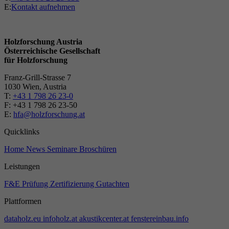
E:
Kontakt aufnehmen
Holzforschung Austria
Österreichische Gesellschaft
für Holzforschung
Franz-Grill-Strasse 7
1030 Wien, Austria
T:
+43 1 798 26 23-0
​​F: +43 1 798 26 23-50
E:
hfa@holzforschung.at
Quicklinks
Home
News
Seminare
Broschüren
Leistungen
F&E
Prüfung
Zertifizierung
Gutachten
Plattformen
dataholz.eu
infoholz.at
akustikcenter.at
fenstereinbau.info