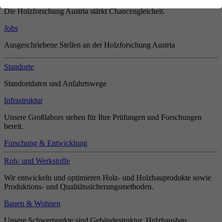
Die Holzforschung Austria stärkt Chancengleicheit.
Jobs
Ausgeschriebene Stellen an der Holzforschung Austria
Standorte
Standortdaten und Anfahrtswege
Infrastruktur
Unsere Großlabors stehen für Ihre Prüfungen und Forschungen
bereit.
Forschung & Entwicklung
Roh- und Werkstoffe
Wir entwickeln und optimieren Holz- und Holzbauprodukte sowie
Produktions- und Qualitätssicherungsmethoden.
Bauen & Wohnen
Unsere Schwerpunkte sind Gebäudestruktur, Holzhausbau,