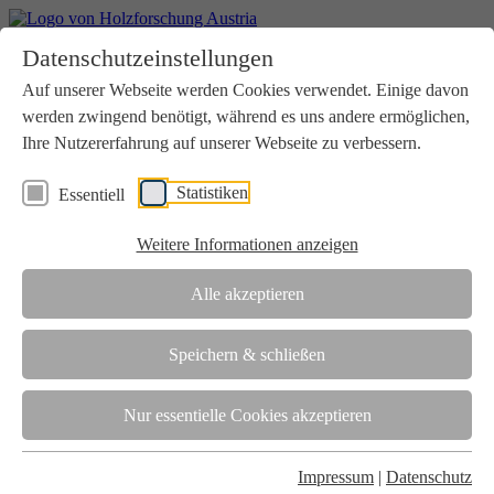
Home
Datenschutzeinstellungen
Aktuelles
Seminare
Auf unserer Webseite werden Cookies verwendet. Einige davon
Downloads
werden zwingend benötigt, während es uns andere ermöglichen,
Kontakt
Login
Ihre Nutzererfahrung auf unserer Webseite zu verbessern.
Über uns
Statistiken
Essentiell
Verein
Wir unterstützen die Interessen der Holzbranche in enger
Weitere Informationen anzeigen
Zusammenarbeit mit Wissenschaft und Wirtschaft.
Akkreditierung
Alle akzeptieren
Die Holzforschung Austria ist akkreditierte Prüf-, Inspektions- und
Zertifizierungsstelle.
Speichern & schließen
Team
Nur essentielle Cookies akzeptieren
Unsere gesamte Kompetenz ist in unseren Mitarbeiter:innen
gebündelt
Impressum
|
Datenschutz
Karriere und Gleichstellung