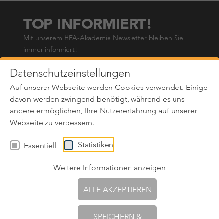
TOP INFORMIERT!
Mit unserem HFA-Akademie Newsletter bleiben Sie
immer informiert!
Name*
*
Datenschutzeinstellungen
Auf unserer Webseite werden Cookies verwendet. Einige
E-Mail*
*
davon werden zwingend benötigt, während es uns
andere ermöglichen, Ihre Nutzererfahrung auf unserer
Ja, ich stimme dem regelmäßigen Erhalt des
Webseite zu verbessern.
Newsletters des Unternehmens Holzforschung Austria
zu. Das Abo des Newsletters kann jederzeit storniert
Statistiken
Essentiell
werden (siehe
Datenschutzerklärung
).
Weitere Informationen anzeigen
ABONNIEREN
ALLE AKZEPTIEREN
SPEICHERN &