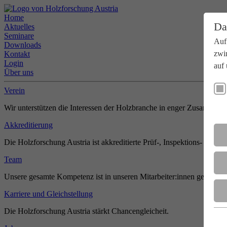
Home
Da
Aktuelles
Seminare
Auf
Downloads
zwi
Kontakt
Login
auf 
Über uns
Verein
Wir unterstützen die Interessen der Holzbranche in enger Zusammenar
Akkreditierung
Die Holzforschung Austria ist akkreditierte Prüf-, Inspektions- und Zer
Team
Unsere gesamte Kompetenz ist in unseren Mitarbeiter:innen gebündel
Karriere und Gleichstellung
Die Holzforschung Austria stärkt Chancengleicheit.