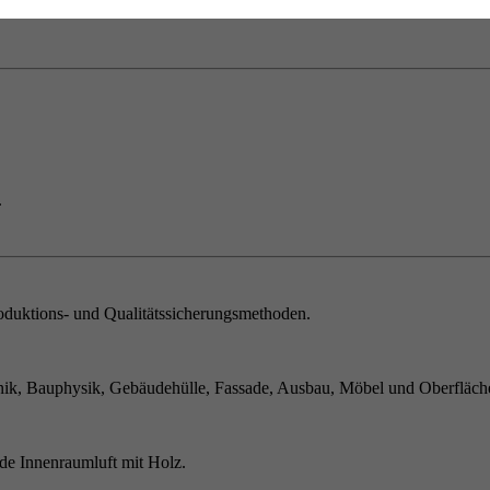
.
duktions- und Qualitätssicherungsmethoden.
ik, Bauphysik, Gebäudehülle, Fassade, Ausbau, Möbel und Oberfläch
de Innenraumluft mit Holz.