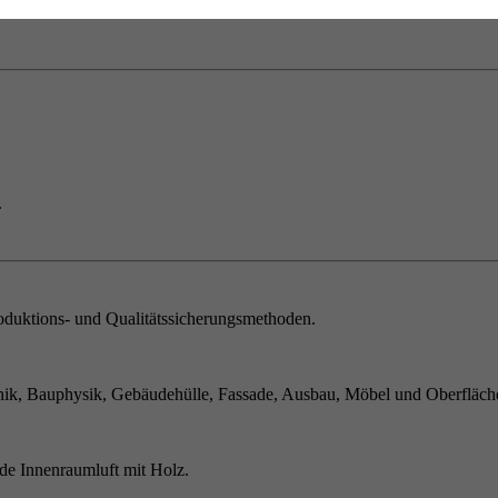
.
duktions- und Qualitätssicherungsmethoden.
ik, Bauphysik, Gebäudehülle, Fassade, Ausbau, Möbel und Oberfläch
de Innenraumluft mit Holz.