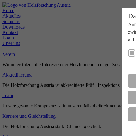
Home
Da
Aktuelles
Seminare
Auf
Downloads
zwi
Kontakt
Login
auf 
Über uns
Verein
Wir unterstützen die Interessen der Holzbranche in enger Zusammenar
Akkreditierung
Die Holzforschung Austria ist akkreditierte Prüf-, Inspektions- und Zer
Team
Unsere gesamte Kompetenz ist in unseren Mitarbeiter:innen gebündel
Karriere und Gleichstellung
Die Holzforschung Austria stärkt Chancengleicheit.