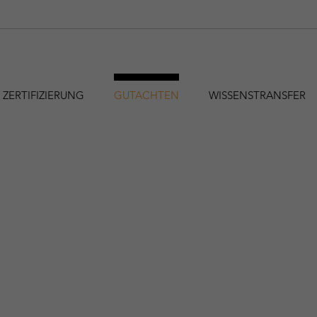
ZERTIFIZIERUNG
GUTACHTEN
WISSENSTRANSFER
hfa@holzforschung.at
+43 1 798 26 23-0
EN