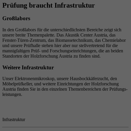
Prüfung braucht Infrastruktur
Groß­la­bors
In den Groß­la­bors für die unter­schied­lichsten Bereiche zeigt sich
unsere breite Themen­pa­lette. Das Akustik Center Austria, das
Fenster-Türen-Zentrum, das Biomas­se­tech­nikum, das Chemie­labor
und unsere Prüf­halle stehen hier aber nur stell­ver­tre­tend für die
mannig­fal­tigen Prüf- und Forschungs­ein­rich­tungen, die an beiden
Stand­orten der Holz­for­schung Austria zu finden sind.
Weitere Infra­struktur
Unser Elek­tro­nen­mi­kro­skop, unsere Haus­bock­kä­fer­zucht, den
Möbel­prüf­keller, und weitere Einrich­tungen der Holz­for­schung
Austria finden Sie in den einzelnen Themen­be­rei­chen der Prüfungs­
leis­tungen.
Infrastruktur