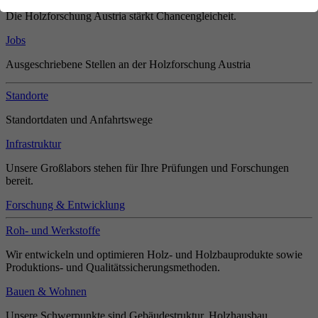
Die Holzforschung Austria stärkt Chancengleicheit.
Jobs
Ausgeschriebene Stellen an der Holzforschung Austria
Standorte
Standortdaten und Anfahrtswege
Infrastruktur
Unsere Großlabors stehen für Ihre Prüfungen und Forschungen
bereit.
Forschung & Entwicklung
Roh- und Werkstoffe
Wir entwickeln und optimieren Holz- und Holzbauprodukte sowie
Produktions- und Qualitätssicherungsmethoden.
Bauen & Wohnen
Unsere Schwerpunkte sind Gebäudestruktur, Holzhausbau,