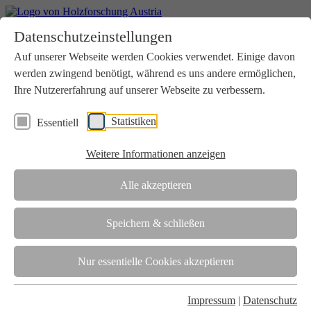
Home
Datenschutzeinstellungen
Aktuelles
Seminare
Auf unserer Webseite werden Cookies verwendet. Einige davon
Downloads
werden zwingend benötigt, während es uns andere ermöglichen,
Kontakt
Login
Ihre Nutzererfahrung auf unserer Webseite zu verbessern.
Über uns
Statistiken
Essentiell
Verein
Wir unterstützen die Interessen der Holzbranche in enger
Weitere Informationen anzeigen
Zusammenarbeit mit Wissenschaft und Wirtschaft.
Akkreditierung
Alle akzeptieren
Die Holzforschung Austria ist akkreditierte Prüf-, Inspektions- und
Zertifizierungsstelle.
Speichern & schließen
Team
Nur essentielle Cookies akzeptieren
Unsere gesamte Kompetenz ist in unseren Mitarbeiter:innen
gebündelt
Impressum
|
Datenschutz
Karriere und Gleichstellung