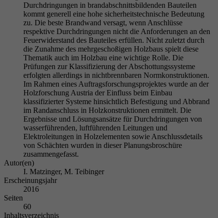
Durchdringungen in brandabschnittsbildenden Bauteilen
kommt generell eine hohe sicherheitstechnische Bedeutung
zu. Die beste Brandwand versagt, wenn Anschlüsse
respektive Durchdringungen nicht die Anforderungen an den
Feuerwiderstand des Bauteiles erfüllen. Nicht zuletzt durch
die Zunahme des mehrgeschoßigen Holzbaus spielt diese
Thematik auch im Holzbau eine wichtige Rolle. Die
Prüfungen zur Klassifizierung der Abschottungssysteme
erfolgten allerdings in nichtbrennbaren Normkonstruktionen.
Im Rahmen eines Auftragsforschungsprojektes wurde an der
Holzforschung Austria der Einfluss beim Einbau
klassifizierter Systeme hinsichtlich Befestigung und Abbrand
im Randanschluss in Holzkonstruktionen ermittelt. Die
Ergebnisse und Lösungsansätze für Durchdringungen von
wasserführenden, luftführenden Leitungen und
Elektroleitungen in Holzelementen sowie Anschlussdetails
von Schächten wurden in dieser Planungsbroschüre
zusammengefasst.
Autor(en)
I. Matzinger, M. Teibinger
Erscheinungsjahr
2016
Seiten
60
Inhaltsverzeichnis