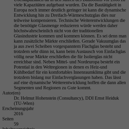
viele Kapazitäten aufgebaut wurden. Da die Bautätigkeit in
Europa noch immer deutlich geringer ist kann die dynamische
Entwicklung hin zu Dreifach-Wärmeschutzglas dies nur
teilweise kompensieren. Technische Weiterentwicklungen die
die benötigte Glasmenge reduzieren würde werden daher
höchstwahrscheinlich nicht von der traditionellen
Glasindustrie kommen und kommen können. Es sei denn man
kann zusätzliche Märkte erschließen. Gerade Vakuumglas das
ja aus zwei Scheiben vorgespanntem Flachglas besteht und
trotzdem sehr dünn ist, kann beim Austausch von Einfachglas
völlig neue Märkte erschließen die für Isolierglas nicht
erreichbar sind. Neben Mittel- und Nordeuropa besteht ein
Potential in den Weltregionen in denen es Heiz-und
Kühlbedarf für ein komfortables Innenraumklima gibt und die
trotzdem bislang nur Einfachverglasungen haben. Das lässt
auf eine dynamische Weiterentwicklung hoffen die dann allen
Segmenten und Regionen zu Gute kommt.
Autor(en)
Dr. Helmut Hohenstein (Consultancy), DDI Ernst Heiduk
(TU-Wien)
Erscheinungsjahr
2016
Seiten
59