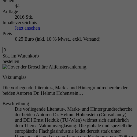
Seiten
44
Auflage
2016 Stk.
Inhaltsverzeichnis
Jetzt ansehen
Preis
€ 25 Euro (inkl. 10 % Mwst., exkl. Versand)
Stk.
im Warenkorb
bestellen
Vakuumglas
Die vorliegende Literatur-, Markt- und Hintergrundrecherche der
beiden Autoren Dr. Helmut Hohenstein…
Beschreibung
Die vorliegende Literatur-, Markt- und Hintergrundrecherche
der beiden Autoren Dr. Helmut Hohenstein (Consultancy)
und DDI Ernst Heiduk (TU-Wien) widmet sich ausführlich
dem Thema Vakuumverglasung. Die globale und speziell die
europäische Flachglasindustrie leidet derzeit stark unter
Überkapazitäten da in den Jahren des Baubooms vor 2008 zu