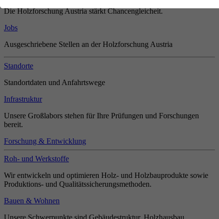
Die Holzforschung Austria stärkt Chancengleicheit.
Jobs
Ausgeschriebene Stellen an der Holzforschung Austria
Standorte
Standortdaten und Anfahrtswege
Infrastruktur
Unsere Großlabors stehen für Ihre Prüfungen und Forschungen
bereit.
Forschung & Entwicklung
Roh- und Werkstoffe
Wir entwickeln und optimieren Holz- und Holzbauprodukte sowie
Produktions- und Qualitätssicherungsmethoden.
Bauen & Wohnen
Unsere Schwerpunkte sind Gebäudestruktur, Holzhausbau,