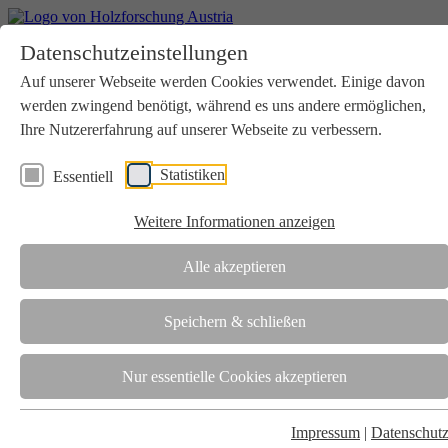
Home
Datenschutzeinstellungen
Aktuelles
Seminare
Auf unserer Webseite werden Cookies verwendet. Einige davon
Downloads
werden zwingend benötigt, während es uns andere ermöglichen,
Kontakt
Login
Ihre Nutzererfahrung auf unserer Webseite zu verbessern.
Über uns
Statistiken
Essentiell
Verein
Wir unterstützen die Interessen der Holzbranche in enger
Weitere Informationen anzeigen
Zusammenarbeit mit Wissenschaft und Wirtschaft.
Akkreditierung
Alle akzeptieren
Die Holzforschung Austria ist akkreditierte Prüf-, Inspektions- und
Zertifizierungsstelle.
Speichern & schließen
Team
Nur essentielle Cookies akzeptieren
Unsere gesamte Kompetenz ist in unseren Mitarbeiter:innen
gebündelt
Impressum
|
Datenschut
Karriere und Gleichstellung