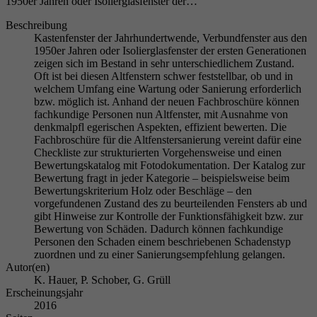
1950er Jahren oder Isolierglasfenster der…
Beschreibung
Kastenfenster der Jahrhundertwende, Verbundfenster aus den
1950er Jahren oder Isolierglasfenster der ersten Generationen
zeigen sich im Bestand in sehr unterschiedlichem Zustand.
Oft ist bei diesen Altfenstern schwer feststellbar, ob und in
welchem Umfang eine Wartung oder Sanierung erforderlich
bzw. möglich ist. Anhand der neuen Fachbroschüre können
fachkundige Personen nun Altfenster, mit Ausnahme von
denkmalpfl egerischen Aspekten, effizient bewerten. Die
Fachbroschüre für die Altfenstersanierung vereint dafür eine
Checkliste zur strukturierten Vorgehensweise und einen
Bewertungskatalog mit Fotodokumentation. Der Katalog zur
Bewertung fragt in jeder Kategorie – beispielsweise beim
Bewertungskriterium Holz oder Beschläge – den
vorgefundenen Zustand des zu beurteilenden Fensters ab und
gibt Hinweise zur Kontrolle der Funktionsfähigkeit bzw. zur
Bewertung von Schäden. Dadurch können fachkundige
Personen den Schaden einem beschriebenen Schadenstyp
zuordnen und zu einer Sanierungsempfehlung gelangen.
Autor(en)
K. Hauer, P. Schober, G. Grüll
Erscheinungsjahr
2016