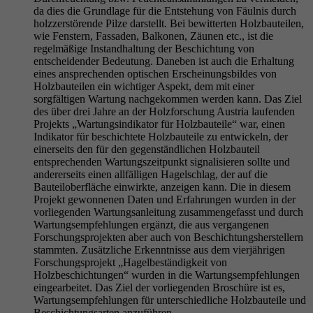
da dies die Grundlage für die Entstehung von Fäulnis durch
holzzerstörende Pilze darstellt. Bei bewitterten Holzbauteilen,
wie Fenstern, Fassaden, Balkonen, Zäunen etc., ist die
regelmäßige Instandhaltung der Beschichtung von
entscheidender Bedeutung. Daneben ist auch die Erhaltung
eines ansprechenden optischen Erscheinungsbildes von
Holzbauteilen ein wichtiger Aspekt, dem mit einer
sorgfältigen Wartung nachgekommen werden kann. Das Ziel
des über drei Jahre an der Holzforschung Austria laufenden
Projekts „Wartungsindikator für Holzbauteile“ war, einen
Indikator für beschichtete Holzbauteile zu entwickeln, der
einerseits den für den gegenständlichen Holzbauteil
entsprechenden Wartungszeitpunkt signalisieren sollte und
andererseits einen allfälligen Hagelschlag, der auf die
Bauteiloberfläche einwirkte, anzeigen kann. Die in diesem
Projekt gewonnenen Daten und Erfahrungen wurden in der
vorliegenden Wartungsanleitung zusammengefasst und durch
Wartungsempfehlungen ergänzt, die aus vergangenen
Forschungsprojekten aber auch von Beschichtungsherstellern
stammten. Zusätzliche Erkenntnisse aus dem vierjährigen
Forschungsprojekt „Hagelbeständigkeit von
Holzbeschichtungen“ wurden in die Wartungsempfehlungen
eingearbeitet. Das Ziel der vorliegenden Broschüre ist es,
Wartungsempfehlungen für unterschiedliche Holzbauteile und
Beschichtungsarten anzuführen.