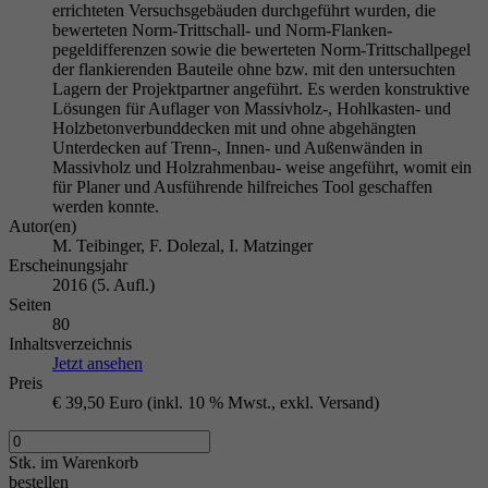
errichteten Versuchsgebäuden durchgeführt wurden, die
bewerteten Norm-Trittschall- und Norm-Flanken-
pegeldifferenzen sowie die bewerteten Norm-Trittschallpegel
der flankierenden Bauteile ohne bzw. mit den untersuchten
Lagern der Projektpartner angeführt. Es werden konstruktive
Lösungen für Auflager von Massivholz-, Hohlkasten- und
Holzbetonverbunddecken mit und ohne abgehängten
Unterdecken auf Trenn-, Innen- und Außenwänden in
Massivholz und Holzrahmenbau- weise angeführt, womit ein
für Planer und Ausführende hilfreiches Tool geschaffen
werden konnte.
Autor(en)
M. Teibinger, F. Dolezal, I. Matzinger
Erscheinungsjahr
2016 (5. Aufl.)
Seiten
80
Inhaltsverzeichnis
Jetzt ansehen
Preis
€ 39,50 Euro (inkl. 10 % Mwst., exkl. Versand)
Stk.
im Warenkorb
bestellen