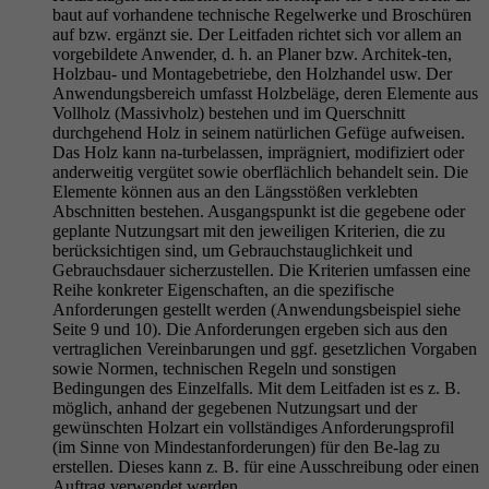
baut auf vorhandene technische Regelwerke und Broschüren
auf bzw. ergänzt sie. Der Leitfaden richtet sich vor allem an
vorgebildete Anwender, d. h. an Planer bzw. Architek-ten,
Holzbau- und Montagebetriebe, den Holzhandel usw. Der
Anwendungsbereich umfasst Holzbeläge, deren Elemente aus
Vollholz (Massivholz) bestehen und im Querschnitt
durchgehend Holz in seinem natürlichen Gefüge aufweisen.
Das Holz kann na-turbelassen, imprägniert, modifiziert oder
anderweitig vergütet sowie oberflächlich behandelt sein. Die
Elemente können aus an den Längsstößen verklebten
Abschnitten bestehen. Ausgangspunkt ist die gegebene oder
geplante Nutzungsart mit den jeweiligen Kriterien, die zu
berücksichtigen sind, um Gebrauchstauglichkeit und
Gebrauchsdauer sicherzustellen. Die Kriterien umfassen eine
Reihe konkreter Eigenschaften, an die spezifische
Anforderungen gestellt werden (Anwendungsbeispiel siehe
Seite 9 und 10). Die Anforderungen ergeben sich aus den
vertraglichen Vereinbarungen und ggf. gesetzlichen Vorgaben
sowie Normen, technischen Regeln und sonstigen
Bedingungen des Einzelfalls. Mit dem Leitfaden ist es z. B.
möglich, anhand der gegebenen Nutzungsart und der
gewünschten Holzart ein vollständiges Anforderungsprofil
(im Sinne von Mindestanforderungen) für den Be-lag zu
erstellen. Dieses kann z. B. für eine Ausschreibung oder einen
Auftrag verwendet werden.