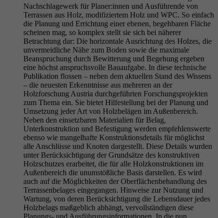
Nachschlagewerk für Planer:innen und Ausführende von
Terrassen aus Holz, modifiziertem Holz und WPC. So einfach
die Planung und Errichtung einer ebenen, begehbaren Fläche
scheinen mag, so komplex stellt sie sich bei näherer
Betrachtung dar: Die horizontale Ausrichtung des Holzes, die
unvermeidliche Nähe zum Boden sowie die maximale
Beanspruchung durch Bewitterung und Begehung ergeben
eine höchst anspruchsvolle Bauaufgabe. In diese technische
Publikation flossen – neben dem aktuellen Stand des Wissens
– die neuesten Erkenntnisse aus mehreren an der
Holzforschung Austria durchgeführten Forschungsprojekten
zum Thema ein. Sie bietet Hilfestellung bei der Planung und
Umsetzung jeder Art von Holzbelägen im Außenbereich.
Neben den einsetzbaren Materialien für Belag,
Unterkonstruktion und Befestigung werden empfehlenswerte
ebenso wie mangelhafte Konstruktionsdetails für möglichst
alle Anschlüsse und Knoten dargestellt. Diese Details wurden
unter Berücksichtigung der Grundsätze des konstruktiven
Holzschutzes erarbeitet, die für alle Holzkonstruktionen im
Außenbereich die unumstößliche Basis darstellen. Es wird
auch auf die Möglichkeiten der Oberflächenbehandlung des
Terrassenbelages eingegangen. Hinweise zur Nutzung und
Wartung, von deren Berücksichtigung die Lebensdauer jedes
Holzbelags maßgeblich abhängt, vervollständigen diese
Planungs- und Ausführungsinformationen. In die nun