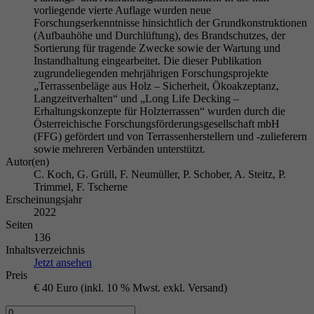
vorliegende vierte Auflage wurden neue
Forschungserkenntnisse hinsichtlich der Grundkonstruktionen
(Aufbauhöhe und Durchlüftung), des Brandschutzes, der
Sortierung für tragende Zwecke sowie der Wartung und
Instandhaltung eingearbeitet. Die dieser Publikation
zugrundeliegenden mehrjährigen Forschungsprojekte
„Terrassenbeläge aus Holz – Sicherheit, Ökoakzeptanz,
Langzeitverhalten“ und „Long Life Decking –
Erhaltungskonzepte für Holzterrassen“ wurden durch die
Österreichische Forschungsförderungsgesellschaft mbH
(FFG) gefördert und von Terrassenherstellern und -zulieferern
sowie mehreren Verbänden unterstützt.
Autor(en)
C. Koch, G. Grüll, F. Neumüller, P. Schober, A. Steitz, P.
Trimmel, F. Tscherne
Erscheinungsjahr
2022
Seiten
136
Inhaltsverzeichnis
Jetzt ansehen
Preis
€ 40 Euro (inkl. 10 % Mwst. exkl. Versand)