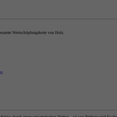
e gesamte Wertschöpfungskette von Holz.
oduktes durch einen unparteiischen Dritten – ist von Prüfung und Eval