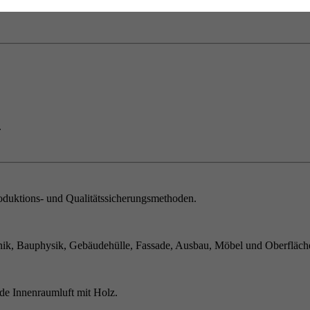
.
duktions- und Qualitätssicherungsmethoden.
ik, Bauphysik, Gebäudehülle, Fassade, Ausbau, Möbel und Oberfläch
de Innenraumluft mit Holz.