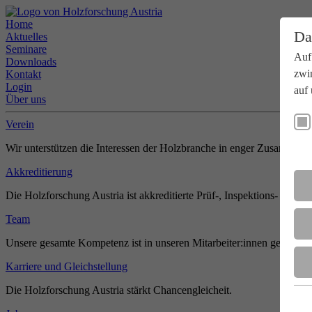
Home
Da
Aktuelles
Seminare
Auf
Downloads
zwi
Kontakt
Login
auf 
Über uns
Verein
Wir unterstützen die Interessen der Holzbranche in enger Zusammenar
Akkreditierung
Die Holzforschung Austria ist akkreditierte Prüf-, Inspektions- und Zer
Team
Unsere gesamte Kompetenz ist in unseren Mitarbeiter:innen gebündel
Karriere und Gleichstellung
Die Holzforschung Austria stärkt Chancengleicheit.