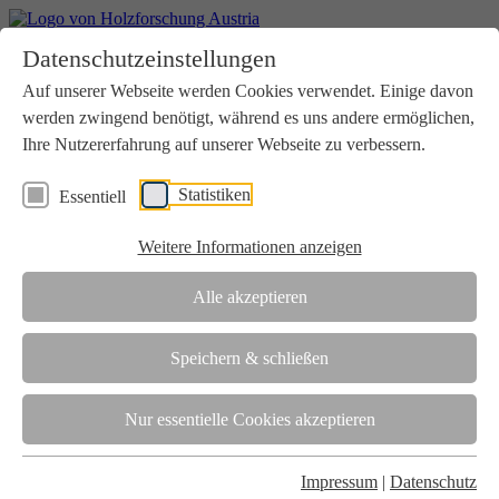
Home
Datenschutzeinstellungen
Aktuelles
Seminare
Auf unserer Webseite werden Cookies verwendet. Einige davon
Downloads
werden zwingend benötigt, während es uns andere ermöglichen,
Kontakt
Login
Ihre Nutzererfahrung auf unserer Webseite zu verbessern.
Über uns
Statistiken
Essentiell
Verein
Wir unterstützen die Interessen der Holzbranche in enger
Weitere Informationen anzeigen
Zusammenarbeit mit Wissenschaft und Wirtschaft.
Akkreditierung
Alle akzeptieren
Die Holzforschung Austria ist akkreditierte Prüf-, Inspektions- und
Zertifizierungsstelle.
Speichern & schließen
Team
Nur essentielle Cookies akzeptieren
Unsere gesamte Kompetenz ist in unseren Mitarbeiter:innen
gebündelt
Impressum
|
Datenschutz
Karriere und Gleichstellung