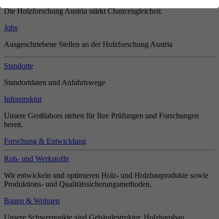
Die Holzforschung Austria stärkt Chancengleicheit.
Jobs
Ausgeschriebene Stellen an der Holzforschung Austria
Standorte
Standortdaten und Anfahrtswege
Infrastruktur
Unsere Großlabors stehen für Ihre Prüfungen und Forschungen
bereit.
Forschung & Entwicklung
Roh- und Werkstoffe
Wir entwickeln und optimieren Holz- und Holzbauprodukte sowie
Produktions- und Qualitätssicherungsmethoden.
Bauen & Wohnen
Unsere Schwerpunkte sind Gebäudestruktur, Holzhausbau,