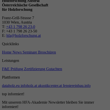
Holzforschung Austria
Österreichische Gesellschaft
für Holzforschung
Franz-Grill-Strasse 7
1030 Wien, Austria
T:
+43 1 798 26 23-0
​​F: +43 1 798 26 23-50
E:
hfa@holzforschung.at
Quicklinks
Home
News
Seminare
Broschüren
Leistungen
F&E
Prüfung
Zertifizierung
Gutachten
Plattformen
dataholz.eu
infoholz.at
akustikcenter.at
fenstereinbau.info
top informiert!
Mit unserem HFA-Akademie Newsletter bleiben Sie immer
informiert!