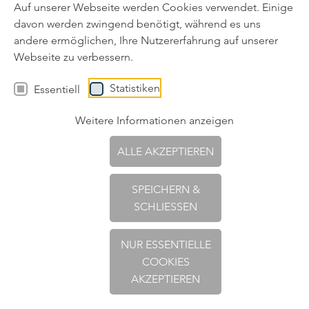
Auf unserer Webseite werden Cookies verwendet. Einige
E-Mail*
*
davon werden zwingend benötigt, während es uns
andere ermöglichen, Ihre Nutzererfahrung auf unserer
Ja, ich stimme dem regelmäßigen Erhalt des
Webseite zu verbessern.
Newsletters des Unternehmens Holzforschung Austria
zu. Das Abo des Newsletters kann jederzeit storniert
Statistiken
Essentiell
werden (siehe
Datenschutzerklärung
).
Weitere Informationen anzeigen
ABONNIEREN
ALLE AKZEPTIEREN
SPEICHERN &
SCHLIESSEN
Impressum
|
Datenschutz
|
AGB
|
Reklamationen
|
NUR ESSENTIELLE
COOKIES
Hinweis zur Barrierefreiheit
AKZEPTIEREN
© 2026 Holzforschung Austria
Website by Werbeagentur Rubikon