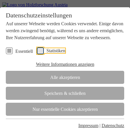
Home
Datenschutzeinstellungen
Aktuelles
Seminare
Auf unserer Webseite werden Cookies verwendet. Einige davon
Downloads
werden zwingend benötigt, während es uns andere ermöglichen,
Kontakt
Login
Ihre Nutzererfahrung auf unserer Webseite zu verbessern.
Über uns
Statistiken
Essentiell
Verein
Wir unterstützen die Interessen der Holzbranche in enger
Weitere Informationen anzeigen
Zusammenarbeit mit Wissenschaft und Wirtschaft.
Akkreditierung
Alle akzeptieren
Die Holzforschung Austria ist akkreditierte Prüf-, Inspektions- und
Zertifizierungsstelle.
Speichern & schließen
Team
Nur essentielle Cookies akzeptieren
Unsere gesamte Kompetenz ist in unseren Mitarbeiter:innen
gebündelt
Impressum
|
Datenschutz
Karriere und Gleichstellung