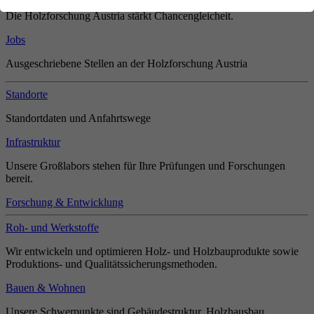
Die Holzforschung Austria stärkt Chancengleicheit.
Jobs
Ausgeschriebene Stellen an der Holzforschung Austria
Standorte
Standortdaten und Anfahrtswege
Infrastruktur
Unsere Großlabors stehen für Ihre Prüfungen und Forschungen
bereit.
Forschung & Entwicklung
Roh- und Werkstoffe
Wir entwickeln und optimieren Holz- und Holzbauprodukte sowie
Produktions- und Qualitätssicherungsmethoden.
Bauen & Wohnen
Unsere Schwerpunkte sind Gebäudestruktur, Holzhausbau,