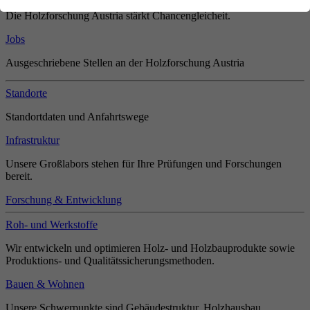
Die Holzforschung Austria stärkt Chancengleicheit.
Jobs
Ausgeschriebene Stellen an der Holzforschung Austria
Standorte
Standortdaten und Anfahrtswege
Infrastruktur
Unsere Großlabors stehen für Ihre Prüfungen und Forschungen
bereit.
Forschung & Entwicklung
Roh- und Werkstoffe
Wir entwickeln und optimieren Holz- und Holzbauprodukte sowie
Produktions- und Qualitätssicherungsmethoden.
Bauen & Wohnen
Unsere Schwerpunkte sind Gebäudestruktur, Holzhausbau,