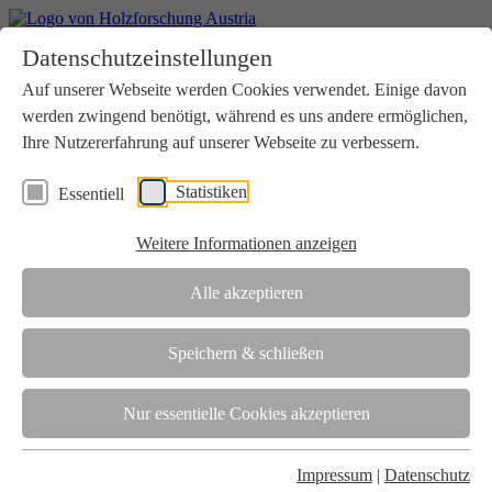
Home
Datenschutzeinstellungen
Aktuelles
Seminare
Auf unserer Webseite werden Cookies verwendet. Einige davon
Downloads
werden zwingend benötigt, während es uns andere ermöglichen,
Kontakt
Login
Ihre Nutzererfahrung auf unserer Webseite zu verbessern.
Über uns
Statistiken
Essentiell
Verein
Wir unterstützen die Interessen der Holzbranche in enger
Weitere Informationen anzeigen
Zusammenarbeit mit Wissenschaft und Wirtschaft.
Akkreditierung
Alle akzeptieren
Die Holzforschung Austria ist akkreditierte Prüf-, Inspektions- und
Zertifizierungsstelle.
Speichern & schließen
Team
Nur essentielle Cookies akzeptieren
Unsere gesamte Kompetenz ist in unseren Mitarbeiter:innen
gebündelt
Impressum
|
Datenschutz
Karriere und Gleichstellung