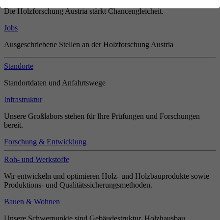
Die Holzforschung Austria stärkt Chancengleicheit.
Jobs
Ausgeschriebene Stellen an der Holzforschung Austria
Standorte
Standortdaten und Anfahrtswege
Infrastruktur
Unsere Großlabors stehen für Ihre Prüfungen und Forschungen
bereit.
Forschung & Entwicklung
Roh- und Werkstoffe
Wir entwickeln und optimieren Holz- und Holzbauprodukte sowie
Produktions- und Qualitätssicherungsmethoden.
Bauen & Wohnen
Unsere Schwerpunkte sind Gebäudestruktur, Holzhausbau,