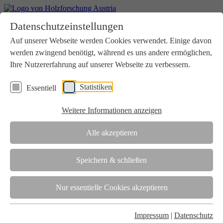
Home
Datenschutzeinstellungen
Aktuelles
Seminare
Auf unserer Webseite werden Cookies verwendet. Einige davon
Downloads
werden zwingend benötigt, während es uns andere ermöglichen,
Kontakt
Login
Ihre Nutzererfahrung auf unserer Webseite zu verbessern.
Über uns
Statistiken
Essentiell
Verein
Wir unterstützen die Interessen der Holzbranche in enger
Weitere Informationen anzeigen
Zusammenarbeit mit Wissenschaft und Wirtschaft.
Akkreditierung
Alle akzeptieren
Die Holzforschung Austria ist akkreditierte Prüf-, Inspektions- und
Zertifizierungsstelle.
Speichern & schließen
Team
Nur essentielle Cookies akzeptieren
Unsere gesamte Kompetenz ist in unseren Mitarbeiter:innen
gebündelt
Impressum
|
Datenschutz
Karriere und Gleichstellung