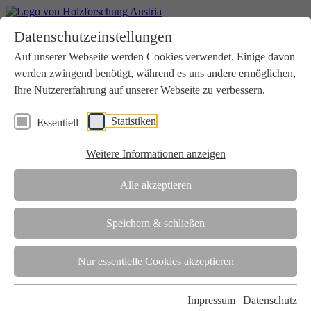
Home
Datenschutzeinstellungen
Aktuelles
Seminare
Auf unserer Webseite werden Cookies verwendet. Einige davon
Downloads
werden zwingend benötigt, während es uns andere ermöglichen,
Kontakt
Login
Ihre Nutzererfahrung auf unserer Webseite zu verbessern.
Über uns
Statistiken
Essentiell
Verein
Wir unterstützen die Interessen der Holzbranche in enger
Weitere Informationen anzeigen
Zusammenarbeit mit Wissenschaft und Wirtschaft.
Akkreditierung
Alle akzeptieren
Die Holzforschung Austria ist akkreditierte Prüf-, Inspektions- und
Zertifizierungsstelle.
Speichern & schließen
Team
Nur essentielle Cookies akzeptieren
Unsere gesamte Kompetenz ist in unseren Mitarbeiter:innen
gebündelt
Impressum
|
Datenschutz
Karriere und Gleichstellung