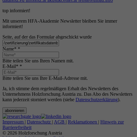
dataholz.eu
infoholz.at
akustikcenter.at
fenstereinbau.info
top informiert!
Mit unserem HFA-Akademie Newsletter bleiben Sie immer
informiert!
Seite, auf der das Formular abgeschickt wurde
Name*
*
Bitte teilen Sie uns Ihren Namen mit.
E-Mail*
*
Bitte teilen Sie uns Ihre E-Mail-Adresse mit.
Ja, ich stimme dem regelmäßigen Erhalt des Newsletters des
Unternehmens Holzforschung Austria zu. Das Abo des Newsletters
kann jederzeit storniert werden (siehe
Datenschutzerklärung
).
abonnieren
Impressum
|
Datenschutz
|
AGB
|
Reklamationen
|
Hinweis zur
Barrierefreiheit
© 2026 Holzforschung Austria