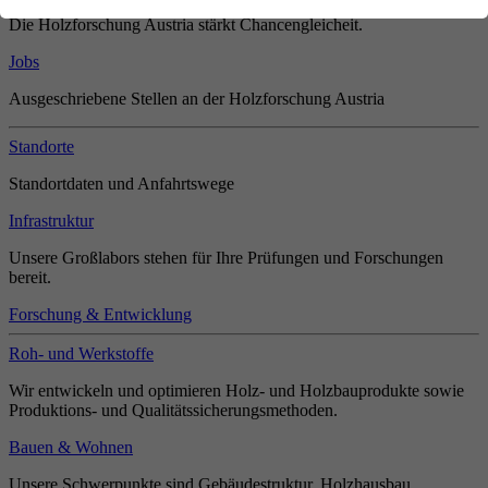
Die Holzforschung Austria stärkt Chancengleicheit.
Jobs
Ausgeschriebene Stellen an der Holzforschung Austria
Standorte
Standortdaten und Anfahrtswege
Infrastruktur
Unsere Großlabors stehen für Ihre Prüfungen und Forschungen
bereit.
Forschung & Entwicklung
Roh- und Werkstoffe
Wir entwickeln und optimieren Holz- und Holzbauprodukte sowie
Produktions- und Qualitätssicherungsmethoden.
Bauen & Wohnen
Unsere Schwerpunkte sind Gebäudestruktur, Holzhausbau,