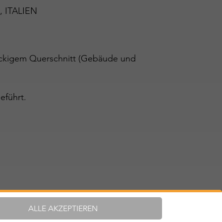
), ITALIEN
teckigem Querschnitt (Gebäude und
eführt.
ALLE AKZEPTIEREN