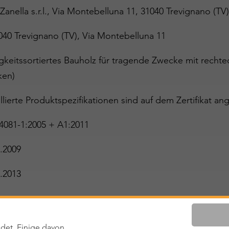
 Zanella s.r.l., Via Montebelluna 11, 31040 Trevignano (TV
040 Trevignano (TV), Via Montebelluna 11
igkeitssortiertes Bauholz für tragende Zwecke mit rech
ken)
llierte Produktspezifikationen sind auf dem Zertifikat ang
4081-1:2005 + A1:2011
.2009
.2013
ltig
det. Einige davon