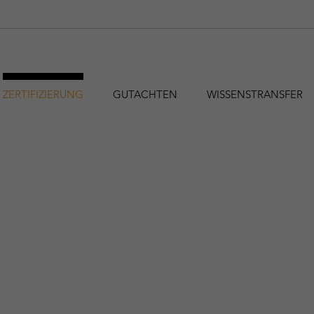
ZERTIFIZIERUNG
GUTACHTEN
WISSENSTRANSFER
hfa@holzforschung.at
+43 1 798 26 23-0
EN