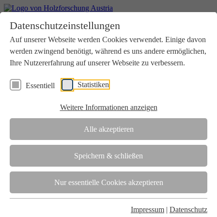
Home
Datenschutzeinstellungen
Aktuelles
Seminare
Auf unserer Webseite werden Cookies verwendet. Einige davon
Downloads
werden zwingend benötigt, während es uns andere ermöglichen,
Kontakt
Login
Ihre Nutzererfahrung auf unserer Webseite zu verbessern.
Über uns
Statistiken
Essentiell
Verein
Wir unterstützen die Interessen der Holzbranche in enger
Weitere Informationen anzeigen
Zusammenarbeit mit Wissenschaft und Wirtschaft.
Akkreditierung
Alle akzeptieren
Die Holzforschung Austria ist akkreditierte Prüf-, Inspektions- und
Zertifizierungsstelle.
Speichern & schließen
Team
Nur essentielle Cookies akzeptieren
Unsere gesamte Kompetenz ist in unseren Mitarbeiter:innen
gebündelt
Impressum
|
Datenschutz
Karriere und Gleichstellung