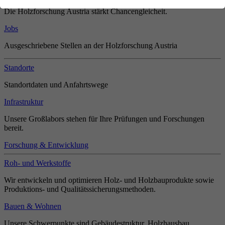
Die Holzforschung Austria stärkt Chancengleicheit.
Jobs
Ausgeschriebene Stellen an der Holzforschung Austria
Standorte
Standortdaten und Anfahrtswege
Infrastruktur
Unsere Großlabors stehen für Ihre Prüfungen und Forschungen
bereit.
Forschung & Entwicklung
Roh- und Werkstoffe
Wir entwickeln und optimieren Holz- und Holzbauprodukte sowie
Produktions- und Qualitätssicherungsmethoden.
Bauen & Wohnen
Unsere Schwerpunkte sind Gebäudestruktur, Holzhausbau,