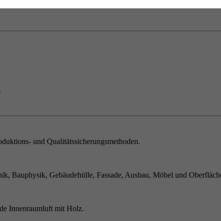
.
duktions- und Qualitätssicherungsmethoden.
ik, Bauphysik, Gebäudehülle, Fassade, Ausbau, Möbel und Oberfläch
de Innenraumluft mit Holz.