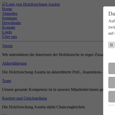
Home
Da
Aktuelles
Seminare
Auf
Downloads
zwi
Kontakt
Login
auf 
Über uns
Verein
Wir unterstützen die Interessen der Holzbranche in enger Zusammenar
Akkreditierung
Die Holzforschung Austria ist akkreditierte Prüf-, Inspektions- und Zer
Team
Unsere gesamte Kompetenz ist in unseren Mitarbeiter:innen gebündel
Karriere und Gleichstellung
Die Holzforschung Austria stärkt Chancengleicheit.