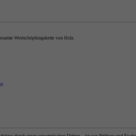
e gesamte Wertschöpfungskette von Holz.
oduktes durch einen unparteiischen Dritten – ist von Prüfung und Eval