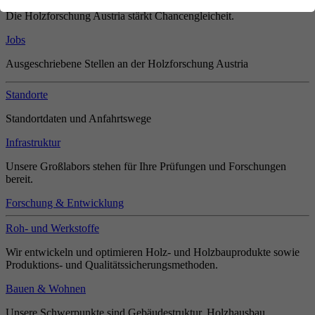
Die Holzforschung Austria stärkt Chancengleicheit.
Jobs
Ausgeschriebene Stellen an der Holzforschung Austria
Standorte
Standortdaten und Anfahrtswege
Infrastruktur
Unsere Großlabors stehen für Ihre Prüfungen und Forschungen
bereit.
Forschung & Entwicklung
Roh- und Werkstoffe
Wir entwickeln und optimieren Holz- und Holzbauprodukte sowie
Produktions- und Qualitätssicherungsmethoden.
Bauen & Wohnen
Unsere Schwerpunkte sind Gebäudestruktur, Holzhausbau,