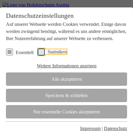
Home
Datenschutzeinstellungen
Aktuelles
Seminare
Auf unserer Webseite werden Cookies verwendet. Einige davon
Downloads
werden zwingend benötigt, während es uns andere ermöglichen,
Kontakt
Login
Ihre Nutzererfahrung auf unserer Webseite zu verbessern.
Über uns
Statistiken
Essentiell
Verein
Wir unterstützen die Interessen der Holzbranche in enger
Weitere Informationen anzeigen
Zusammenarbeit mit Wissenschaft und Wirtschaft.
Akkreditierung
Alle akzeptieren
Die Holzforschung Austria ist akkreditierte Prüf-, Inspektions- und
Zertifizierungsstelle.
Speichern & schließen
Team
Nur essentielle Cookies akzeptieren
Unsere gesamte Kompetenz ist in unseren Mitarbeiter:innen
gebündelt
Impressum
|
Datenschutz
Karriere und Gleichstellung