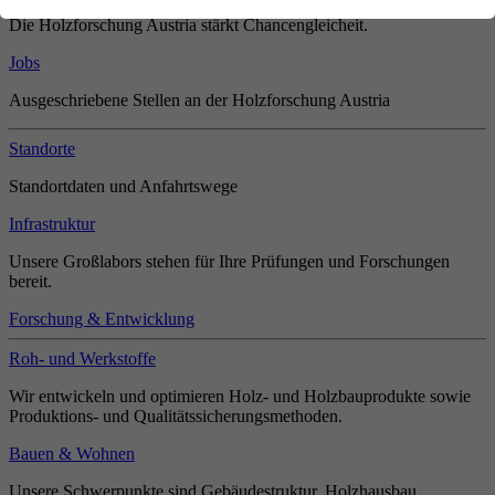
Die Holzforschung Austria stärkt Chancengleicheit.
Jobs
Ausgeschriebene Stellen an der Holzforschung Austria
Standorte
Standortdaten und Anfahrtswege
Infrastruktur
Unsere Großlabors stehen für Ihre Prüfungen und Forschungen
bereit.
Forschung & Entwicklung
Roh- und Werkstoffe
Wir entwickeln und optimieren Holz- und Holzbauprodukte sowie
Produktions- und Qualitätssicherungsmethoden.
Bauen & Wohnen
Unsere Schwerpunkte sind Gebäudestruktur, Holzhausbau,