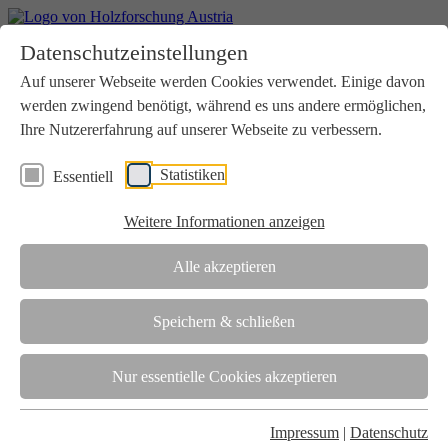
Home
Datenschutzeinstellungen
Aktuelles
Seminare
Auf unserer Webseite werden Cookies verwendet. Einige davon
Downloads
werden zwingend benötigt, während es uns andere ermöglichen,
Kontakt
Login
Ihre Nutzererfahrung auf unserer Webseite zu verbessern.
Über uns
Statistiken
Essentiell
Verein
Wir unterstützen die Interessen der Holzbranche in enger
Weitere Informationen anzeigen
Zusammenarbeit mit Wissenschaft und Wirtschaft.
Akkreditierung
Alle akzeptieren
Die Holzforschung Austria ist akkreditierte Prüf-, Inspektions- und
Zertifizierungsstelle.
Speichern & schließen
Team
Nur essentielle Cookies akzeptieren
Unsere gesamte Kompetenz ist in unseren Mitarbeiter:innen
gebündelt
Impressum
|
Datenschutz
Karriere und Gleichstellung