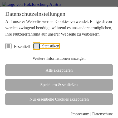
Home
Datenschutzeinstellungen
Aktuelles
Seminare
Auf unserer Webseite werden Cookies verwendet. Einige davon
Downloads
werden zwingend benötigt, während es uns andere ermöglichen,
Kontakt
Login
Ihre Nutzererfahrung auf unserer Webseite zu verbessern.
Über uns
Statistiken
Essentiell
Verein
Wir unterstützen die Interessen der Holzbranche in enger
Weitere Informationen anzeigen
Zusammenarbeit mit Wissenschaft und Wirtschaft.
Akkreditierung
Alle akzeptieren
Die Holzforschung Austria ist akkreditierte Prüf-, Inspektions- und
Zertifizierungsstelle.
Speichern & schließen
Team
Nur essentielle Cookies akzeptieren
Unsere gesamte Kompetenz ist in unseren Mitarbeiter:innen
gebündelt
Impressum
|
Datenschutz
Karriere und Gleichstellung