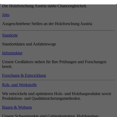
Die Holzforschung Austria stärkt Chancengleicheit.
Jobs
Ausgeschriebene Stellen an der Holzforschung Austria
Standorte
Standortdaten und Anfahrtswege
Infrastruktur
Unsere Großlabors stehen für Ihre Prüfungen und Forschungen
bereit.
Forschung & Entwicklung
Roh- und Werkstoffe
Wir entwickeln und optimieren Holz- und Holzbauprodukte sowie
Produktions- und Qualitätssicherungsmethoden.
Bauen & Wohnen
Unsere Schwerpunkte sind Gebäudestruktur, Holzhausbau,