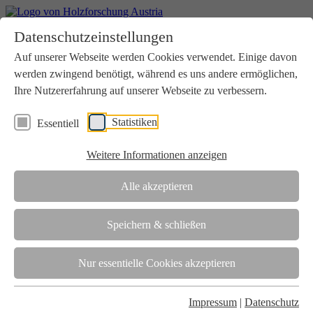
Home
Datenschutzeinstellungen
Aktuelles
Seminare
Auf unserer Webseite werden Cookies verwendet. Einige davon
Downloads
werden zwingend benötigt, während es uns andere ermöglichen,
Kontakt
Login
Ihre Nutzererfahrung auf unserer Webseite zu verbessern.
Über uns
Statistiken
Essentiell
Verein
Wir unterstützen die Interessen der Holzbranche in enger
Weitere Informationen anzeigen
Zusammenarbeit mit Wissenschaft und Wirtschaft.
Akkreditierung
Alle akzeptieren
Die Holzforschung Austria ist akkreditierte Prüf-, Inspektions- und
Zertifizierungsstelle.
Speichern & schließen
Team
Nur essentielle Cookies akzeptieren
Unsere gesamte Kompetenz ist in unseren Mitarbeiter:innen
gebündelt
Impressum
|
Datenschutz
Karriere und Gleichstellung