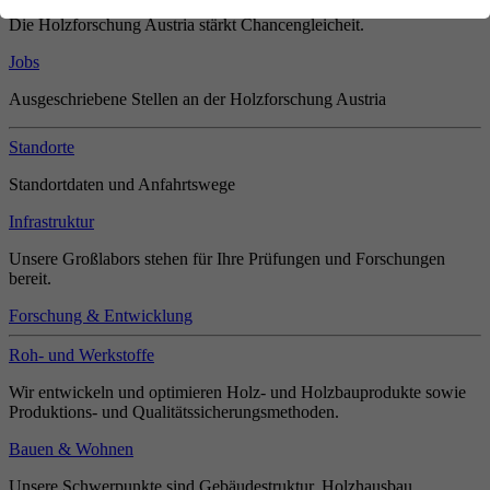
Die Holzforschung Austria stärkt Chancengleicheit.
Jobs
Ausgeschriebene Stellen an der Holzforschung Austria
Standorte
Standortdaten und Anfahrtswege
Infrastruktur
Unsere Großlabors stehen für Ihre Prüfungen und Forschungen
bereit.
Forschung & Entwicklung
Roh- und Werkstoffe
Wir entwickeln und optimieren Holz- und Holzbauprodukte sowie
Produktions- und Qualitätssicherungsmethoden.
Bauen & Wohnen
Unsere Schwerpunkte sind Gebäudestruktur, Holzhausbau,