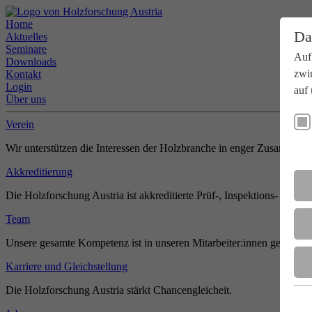
Home
Da
Aktuelles
Seminare
Auf
Downloads
zwi
Kontakt
Login
auf 
Über uns
Verein
Wir unterstützen die Interessen der Holzbranche in enger Zusammenar
Akkreditierung
Die Holzforschung Austria ist akkreditierte Prüf-, Inspektions- und Zer
Team
Unsere gesamte Kompetenz ist in unseren Mitarbeiter:innen gebündel
Karriere und Gleichstellung
Die Holzforschung Austria stärkt Chancengleicheit.