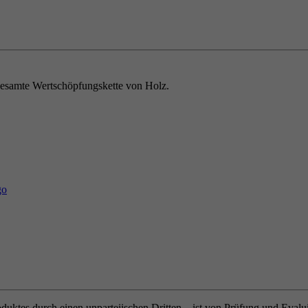
e gesamte Wertschöpfungskette von Holz.
oduktes durch einen unparteiischen Dritten – ist von Prüfung und Eval