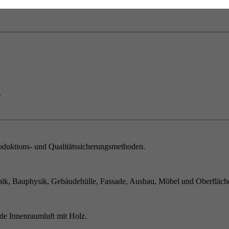
.
duktions- und Qualitätssicherungsmethoden.
ik, Bauphysik, Gebäudehülle, Fassade, Ausbau, Möbel und Oberfläch
de Innenraumluft mit Holz.