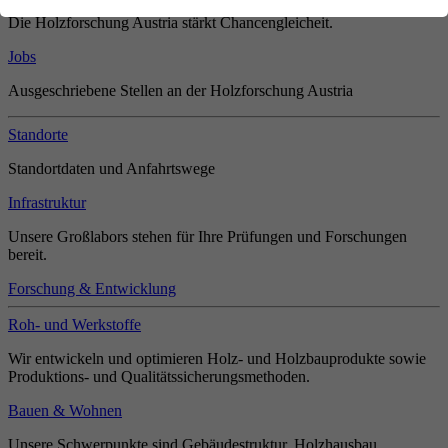
Die Holzforschung Austria stärkt Chancengleicheit.
Jobs
Ausgeschriebene Stellen an der Holzforschung Austria
Standorte
Standortdaten und Anfahrtswege
Infrastruktur
Unsere Großlabors stehen für Ihre Prüfungen und Forschungen
bereit.
Forschung & Entwicklung
Roh- und Werkstoffe
Wir entwickeln und optimieren Holz- und Holzbauprodukte sowie
Produktions- und Qualitätssicherungsmethoden.
Bauen & Wohnen
Unsere Schwerpunkte sind Gebäudestruktur, Holzhausbau,