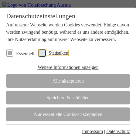
Home
Datenschutzeinstellungen
Aktuelles
Seminare
Auf unserer Webseite werden Cookies verwendet. Einige davon
Downloads
werden zwingend benötigt, während es uns andere ermöglichen,
Kontakt
Login
Ihre Nutzererfahrung auf unserer Webseite zu verbessern.
Über uns
Statistiken
Essentiell
Verein
Wir unterstützen die Interessen der Holzbranche in enger
Weitere Informationen anzeigen
Zusammenarbeit mit Wissenschaft und Wirtschaft.
Akkreditierung
Alle akzeptieren
Die Holzforschung Austria ist akkreditierte Prüf-, Inspektions- und
Zertifizierungsstelle.
Speichern & schließen
Team
Nur essentielle Cookies akzeptieren
Unsere gesamte Kompetenz ist in unseren Mitarbeiter:innen
gebündelt
Impressum
|
Datenschutz
Karriere und Gleichstellung