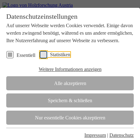
Home
Datenschutzeinstellungen
Aktuelles
Seminare
Auf unserer Webseite werden Cookies verwendet. Einige davon
Downloads
werden zwingend benötigt, während es uns andere ermöglichen,
Kontakt
Login
Ihre Nutzererfahrung auf unserer Webseite zu verbessern.
Über uns
Statistiken
Essentiell
Verein
Wir unterstützen die Interessen der Holzbranche in enger
Weitere Informationen anzeigen
Zusammenarbeit mit Wissenschaft und Wirtschaft.
Akkreditierung
Alle akzeptieren
Die Holzforschung Austria ist akkreditierte Prüf-, Inspektions- und
Zertifizierungsstelle.
Speichern & schließen
Team
Nur essentielle Cookies akzeptieren
Unsere gesamte Kompetenz ist in unseren Mitarbeiter:innen
gebündelt
Impressum
|
Datenschutz
Karriere und Gleichstellung