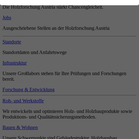
Die Holzforschung Austria stärkt Chancengleicheit.
Jobs
Ausgeschriebene Stellen an der Holzforschung Austria
Standorte
Standortdaten und Anfahrtswege
Infrastruktur
Unsere Großlabors stehen für Ihre Prüfungen und Forschungen
bereit.
Forschung & Entwicklung
Roh- und Werkstoffe
Wir entwickeln und optimieren Holz- und Holzbauprodukte sowie
Produktions- und Qualitätssicherungsmethoden.
Bauen & Wohnen
Unsere Schwerpunkte sind Gebäudestruktur, Holzhausbau,