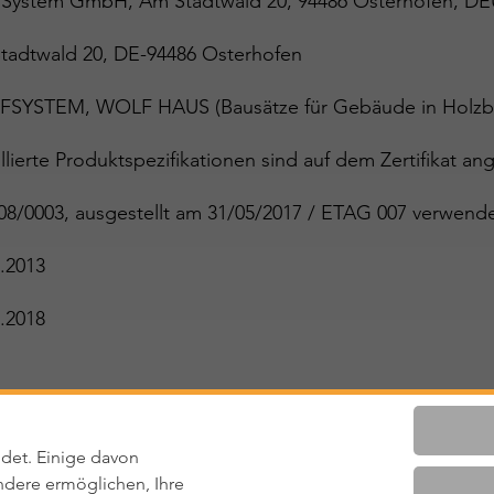
 System GmbH, Am Stadtwald 20, 94486 Osterhofen,
tadtwald 20, DE-94486 Osterhofen
SYSTEM, WOLF HAUS (Bausätze für Gebäude in Holzb
llierte Produktspezifikationen sind auf dem Zertifikat ang
08/0003, ausgestellt am 31/05/2017 / ETAG 007 verwend
.2013
.2018
ltig
det. Einige davon
dere ermöglichen, Ihre