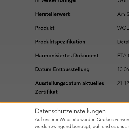
In Verkehrbringer
Wolf
Herstellerwerk
Am S
Produkt
WOLF
Produktspezifikation
Detai
Harmonisiertes Dokument
ETA-
Datum Erstausstellung
10.06
Ausstellungsdatum aktuelles
21.12
Zertifikat
Status
gü
Datenschutzeinstellungen
Auf unserer Webseite werden Cookies verwen
werden zwingend benötigt, während es uns an