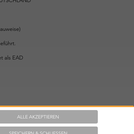
 DEUTSCHLAND
auweise)
eführt.
et als EAD
ALLE AKZEPTIEREN
SPEICHERN & SCHLIESSEN