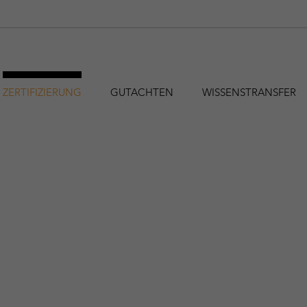
ZERTIFIZIERUNG
GUTACHTEN
WISSENSTRANSFER
hfa@holzforschung.at
+43 1 798 26 23-0
EN