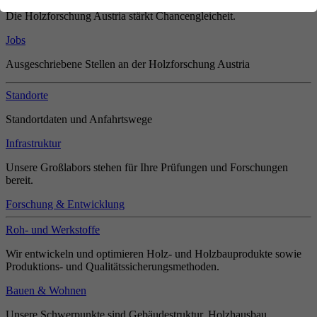
Die Holzforschung Austria stärkt Chancengleicheit.
Jobs
Ausgeschriebene Stellen an der Holzforschung Austria
Standorte
Standortdaten und Anfahrtswege
Infrastruktur
Unsere Großlabors stehen für Ihre Prüfungen und Forschungen
bereit.
Forschung & Entwicklung
Roh- und Werkstoffe
Wir entwickeln und optimieren Holz- und Holzbauprodukte sowie
Produktions- und Qualitätssicherungsmethoden.
Bauen & Wohnen
Unsere Schwerpunkte sind Gebäudestruktur, Holzhausbau,