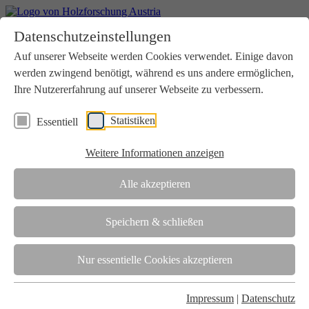
Home
Datenschutzeinstellungen
Aktuelles
Seminare
Auf unserer Webseite werden Cookies verwendet. Einige davon
Downloads
werden zwingend benötigt, während es uns andere ermöglichen,
Kontakt
Login
Ihre Nutzererfahrung auf unserer Webseite zu verbessern.
Über uns
Statistiken
Essentiell
Verein
Wir unterstützen die Interessen der Holzbranche in enger
Weitere Informationen anzeigen
Zusammenarbeit mit Wissenschaft und Wirtschaft.
Akkreditierung
Alle akzeptieren
Die Holzforschung Austria ist akkreditierte Prüf-, Inspektions- und
Zertifizierungsstelle.
Speichern & schließen
Team
Nur essentielle Cookies akzeptieren
Unsere gesamte Kompetenz ist in unseren Mitarbeiter:innen
gebündelt
Impressum
|
Datenschutz
Karriere und Gleichstellung