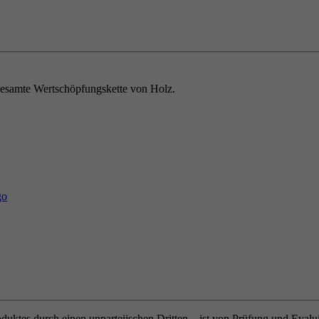
e gesamte Wertschöpfungskette von Holz.
oduktes durch einen unparteiischen Dritten – ist von Prüfung und Eval