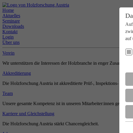
Home
Da
Aktuelles
Seminare
Auf
Downloads
zwi
Kontakt
Login
auf 
Über uns
Verein
Wir unterstützen die Interessen der Holzbranche in enger Zusammenar
Akkreditierung
Die Holzforschung Austria ist akkreditierte Prüf-, Inspektions- und Zer
Team
Unsere gesamte Kompetenz ist in unseren Mitarbeiter:innen gebündel
Karriere und Gleichstellung
Die Holzforschung Austria stärkt Chancengleicheit.