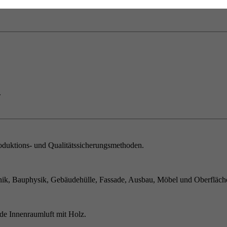
.
duktions- und Qualitätssicherungsmethoden.
ik, Bauphysik, Gebäudehülle, Fassade, Ausbau, Möbel und Oberfläch
de Innenraumluft mit Holz.