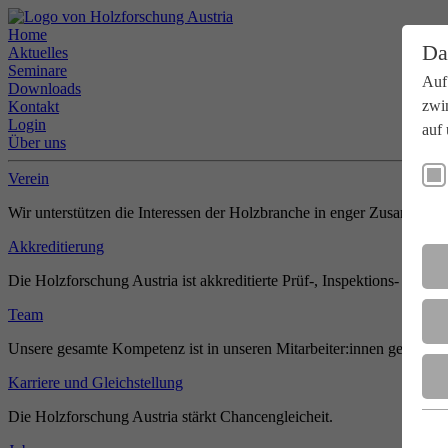
Home
Da
Aktuelles
Seminare
Auf
Downloads
zwi
Kontakt
Login
auf 
Über uns
Verein
Wir unterstützen die Interessen der Holzbranche in enger Zusammenar
Akkreditierung
Die Holzforschung Austria ist akkreditierte Prüf-, Inspektions- und Zer
Team
Unsere gesamte Kompetenz ist in unseren Mitarbeiter:innen gebündel
Karriere und Gleichstellung
Die Holzforschung Austria stärkt Chancengleicheit.