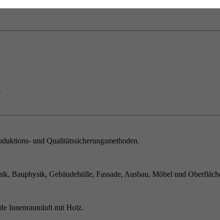
.
duktions- und Qualitätssicherungsmethoden.
ik, Bauphysik, Gebäudehülle, Fassade, Ausbau, Möbel und Oberfläch
de Innenraumluft mit Holz.