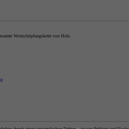
e gesamte Wertschöpfungskette von Holz.
oduktes durch einen unparteiischen Dritten – ist von Prüfung und Eval