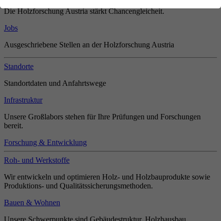
Die Holzforschung Austria stärkt Chancengleicheit.
Jobs
Ausgeschriebene Stellen an der Holzforschung Austria
Standorte
Standortdaten und Anfahrtswege
Infrastruktur
Unsere Großlabors stehen für Ihre Prüfungen und Forschungen
bereit.
Forschung & Entwicklung
Roh- und Werkstoffe
Wir entwickeln und optimieren Holz- und Holzbauprodukte sowie
Produktions- und Qualitätssicherungsmethoden.
Bauen & Wohnen
Unsere Schwerpunkte sind Gebäudestruktur, Holzhausbau,