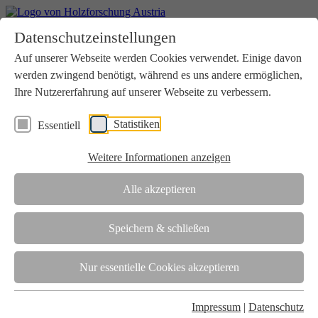
Home
Datenschutzeinstellungen
Aktuelles
Seminare
Auf unserer Webseite werden Cookies verwendet. Einige davon
Downloads
werden zwingend benötigt, während es uns andere ermöglichen,
Kontakt
Login
Ihre Nutzererfahrung auf unserer Webseite zu verbessern.
Über uns
Statistiken
Essentiell
Verein
Wir unterstützen die Interessen der Holzbranche in enger
Weitere Informationen anzeigen
Zusammenarbeit mit Wissenschaft und Wirtschaft.
Akkreditierung
Alle akzeptieren
Die Holzforschung Austria ist akkreditierte Prüf-, Inspektions- und
Zertifizierungsstelle.
Speichern & schließen
Team
Nur essentielle Cookies akzeptieren
Unsere gesamte Kompetenz ist in unseren Mitarbeiter:innen
gebündelt
Impressum
|
Datenschutz
Karriere und Gleichstellung