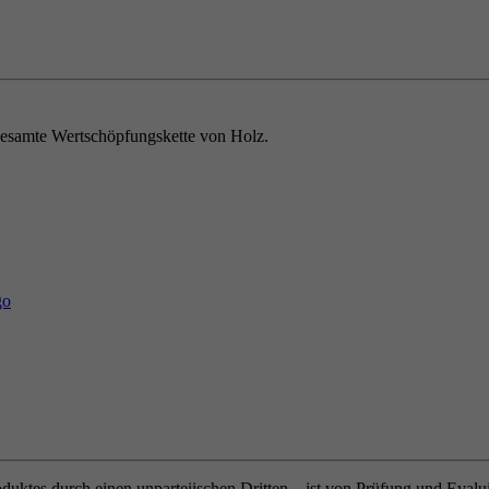
e gesamte Wertschöpfungskette von Holz.
oduktes durch einen unparteiischen Dritten – ist von Prüfung und Eval