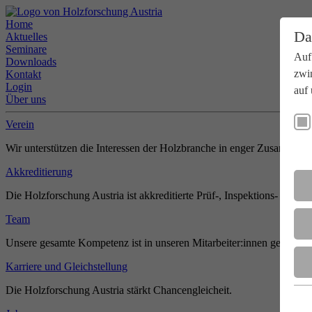
Home
Da
Aktuelles
Seminare
Auf
Downloads
zwi
Kontakt
Login
auf 
Über uns
Verein
Wir unterstützen die Interessen der Holzbranche in enger Zusammenar
Akkreditierung
Die Holzforschung Austria ist akkreditierte Prüf-, Inspektions- und Zer
Team
Unsere gesamte Kompetenz ist in unseren Mitarbeiter:innen gebündel
Karriere und Gleichstellung
Die Holzforschung Austria stärkt Chancengleicheit.