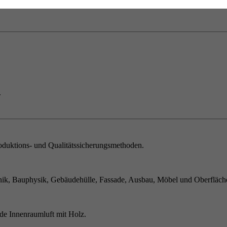
.
duktions- und Qualitätssicherungsmethoden.
ik, Bauphysik, Gebäudehülle, Fassade, Ausbau, Möbel und Oberfläch
de Innenraumluft mit Holz.