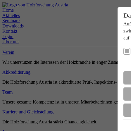
Home
Da
Aktuelles
Seminare
Auf
Downloads
zwi
Kontakt
Login
auf 
Über uns
Verein
Wir unterstützen die Interessen der Holzbranche in enger Zusammenar
Akkreditierung
Die Holzforschung Austria ist akkreditierte Prüf-, Inspektions- und Zer
Team
Unsere gesamte Kompetenz ist in unseren Mitarbeiter:innen gebündel
Karriere und Gleichstellung
Die Holzforschung Austria stärkt Chancengleicheit.