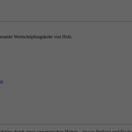
e gesamte Wertschöpfungskette von Holz.
oduktes durch einen unparteiischen Dritten – ist von Prüfung und Eval