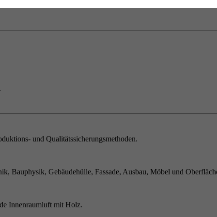
.
duktions- und Qualitätssicherungsmethoden.
ik, Bauphysik, Gebäudehülle, Fassade, Ausbau, Möbel und Oberfläch
de Innenraumluft mit Holz.