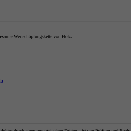
e gesamte Wertschöpfungskette von Holz.
oduktes durch einen unparteiischen Dritten – ist von Prüfung und Eval