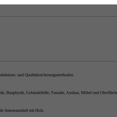
.
duktions- und Qualitätssicherungsmethoden.
ik, Bauphysik, Gebäudehülle, Fassade, Ausbau, Möbel und Oberfläch
de Innenraumluft mit Holz.