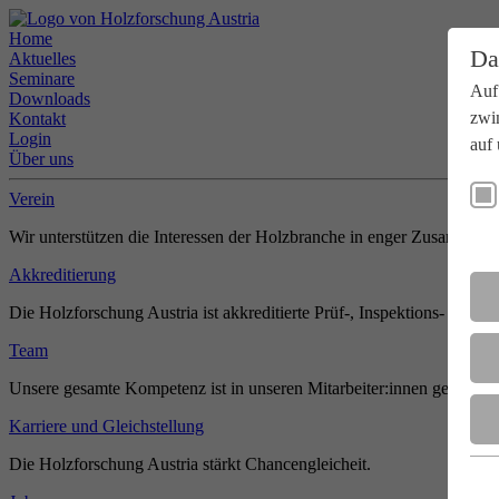
Home
Da
Aktuelles
Seminare
Auf
Downloads
zwi
Kontakt
Login
auf 
Über uns
Verein
Wir unterstützen die Interessen der Holzbranche in enger Zusammenar
Akkreditierung
Die Holzforschung Austria ist akkreditierte Prüf-, Inspektions- und Zer
Team
Unsere gesamte Kompetenz ist in unseren Mitarbeiter:innen gebündel
Karriere und Gleichstellung
Die Holzforschung Austria stärkt Chancengleicheit.