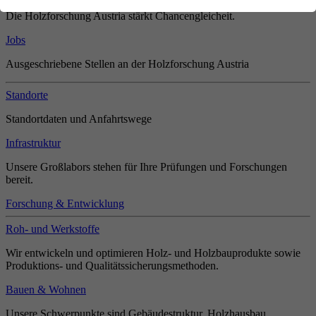
Die Holzforschung Austria stärkt Chancengleicheit.
Jobs
Ausgeschriebene Stellen an der Holzforschung Austria
Standorte
Standortdaten und Anfahrtswege
Infrastruktur
Unsere Großlabors stehen für Ihre Prüfungen und Forschungen
bereit.
Forschung & Entwicklung
Roh- und Werkstoffe
Wir entwickeln und optimieren Holz- und Holzbauprodukte sowie
Produktions- und Qualitätssicherungsmethoden.
Bauen & Wohnen
Unsere Schwerpunkte sind Gebäudestruktur, Holzhausbau,