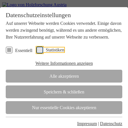
Home
Datenschutzeinstellungen
Aktuelles
Seminare
Auf unserer Webseite werden Cookies verwendet. Einige davon
Downloads
werden zwingend benötigt, während es uns andere ermöglichen,
Kontakt
Login
Ihre Nutzererfahrung auf unserer Webseite zu verbessern.
Über uns
Statistiken
Essentiell
Verein
Wir unterstützen die Interessen der Holzbranche in enger
Weitere Informationen anzeigen
Zusammenarbeit mit Wissenschaft und Wirtschaft.
Akkreditierung
Alle akzeptieren
Die Holzforschung Austria ist akkreditierte Prüf-, Inspektions- und
Zertifizierungsstelle.
Speichern & schließen
Team
Nur essentielle Cookies akzeptieren
Unsere gesamte Kompetenz ist in unseren Mitarbeiter:innen
gebündelt
Impressum
|
Datenschutz
Karriere und Gleichstellung