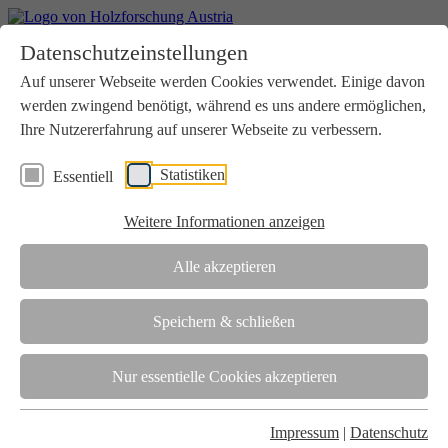
Home
Datenschutzeinstellungen
Aktuelles
Seminare
Auf unserer Webseite werden Cookies verwendet. Einige davon
Downloads
werden zwingend benötigt, während es uns andere ermöglichen,
Kontakt
Login
Ihre Nutzererfahrung auf unserer Webseite zu verbessern.
Über uns
Statistiken
Essentiell
Verein
Wir unterstützen die Interessen der Holzbranche in enger
Weitere Informationen anzeigen
Zusammenarbeit mit Wissenschaft und Wirtschaft.
Akkreditierung
Alle akzeptieren
Die Holzforschung Austria ist akkreditierte Prüf-, Inspektions- und
Zertifizierungsstelle.
Speichern & schließen
Team
Nur essentielle Cookies akzeptieren
Unsere gesamte Kompetenz ist in unseren Mitarbeiter:innen
gebündelt
Impressum
|
Datenschutz
Karriere und Gleichstellung