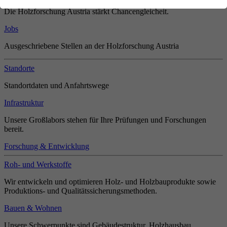
Die Holzforschung Austria stärkt Chancengleicheit.
Jobs
Ausgeschriebene Stellen an der Holzforschung Austria
Standorte
Standortdaten und Anfahrtswege
Infrastruktur
Unsere Großlabors stehen für Ihre Prüfungen und Forschungen
bereit.
Forschung & Entwicklung
Roh- und Werkstoffe
Wir entwickeln und optimieren Holz- und Holzbauprodukte sowie
Produktions- und Qualitätssicherungsmethoden.
Bauen & Wohnen
Unsere Schwerpunkte sind Gebäudestruktur, Holzhausbau,