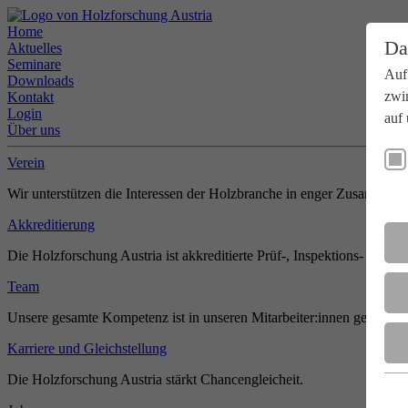
Home
Da
Aktuelles
Seminare
Auf
Downloads
zwi
Kontakt
Login
auf 
Über uns
Verein
Wir unterstützen die Interessen der Holzbranche in enger Zusammenar
Akkreditierung
Die Holzforschung Austria ist akkreditierte Prüf-, Inspektions- und Zer
Team
Unsere gesamte Kompetenz ist in unseren Mitarbeiter:innen gebündel
Karriere und Gleichstellung
Die Holzforschung Austria stärkt Chancengleicheit.