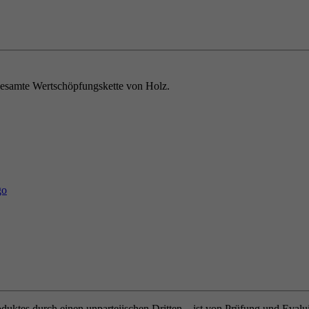
e gesamte Wertschöpfungskette von Holz.
oduktes durch einen unparteiischen Dritten – ist von Prüfung und Eval