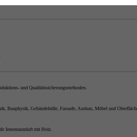
.
duktions- und Qualitätssicherungsmethoden.
ik, Bauphysik, Gebäudehülle, Fassade, Ausbau, Möbel und Oberfläch
de Innenraumluft mit Holz.