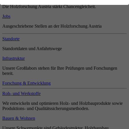
Die Holzforschung Austria stärkt Chancengleicheit.
Jobs
Ausgeschriebene Stellen an der Holzforschung Austria
Standorte
Standortdaten und Anfahrtswege
Infrastruktur
Unsere Großlabors stehen für Ihre Prüfungen und Forschungen
bereit.
Forschung & Entwicklung
Roh- und Werkstoffe
Wir entwickeln und optimieren Holz- und Holzbauprodukte sowie
Produktions- und Qualitätssicherungsmethoden.
Bauen & Wohnen
Unsere Schwerpunkte sind Gebäudestruktur, Holzhausbau,