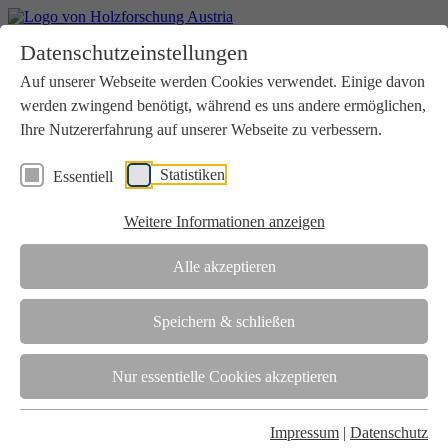
Home
Datenschutzeinstellungen
Aktuelles
Seminare
Auf unserer Webseite werden Cookies verwendet. Einige davon
Downloads
werden zwingend benötigt, während es uns andere ermöglichen,
Kontakt
Login
Ihre Nutzererfahrung auf unserer Webseite zu verbessern.
Über uns
Statistiken
Essentiell
Verein
Wir unterstützen die Interessen der Holzbranche in enger
Weitere Informationen anzeigen
Zusammenarbeit mit Wissenschaft und Wirtschaft.
Akkreditierung
Alle akzeptieren
Die Holzforschung Austria ist akkreditierte Prüf-, Inspektions- und
Zertifizierungsstelle.
Speichern & schließen
Team
Nur essentielle Cookies akzeptieren
Unsere gesamte Kompetenz ist in unseren Mitarbeiter:innen
gebündelt
Impressum
|
Datenschutz
Karriere und Gleichstellung