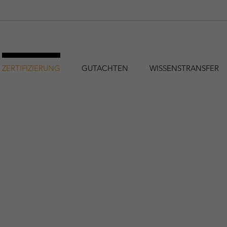
ZERTIFIZIERUNG
GUTACHTEN
WISSENSTRANSFER
hfa@holzforschung.at
+43 1 798 26 23-0
EN