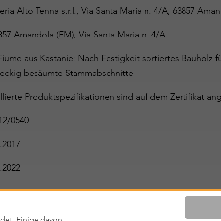
ria Alto Tenna s.r.l., Via Santa Maria n. 4/A, 63857 Ama
857 Amandola (FM), Via Santa Maria n. 4/A
Fiume aus Kastanie: Nach Festigkeit sortiertes Bauholz 
teckig besäumte Stammabschnitte
llierte Produktspezifikationen sind auf dem Zertifikat ang
12/0540
.2017
.2022
ltig
det. Einige davon