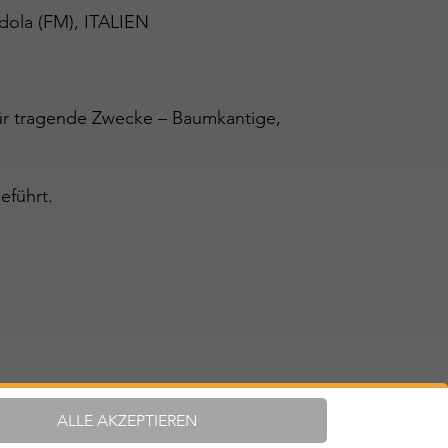
ndola (FM), ITALIEN
für tragende Zwecke – Baumkantige,
eführt.
ALLE AKZEPTIEREN