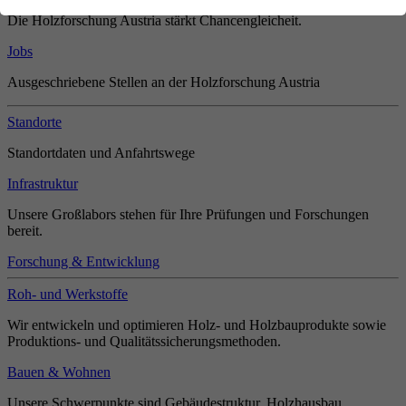
Die Holzforschung Austria stärkt Chancengleicheit.
Jobs
Ausgeschriebene Stellen an der Holzforschung Austria
Standorte
Standortdaten und Anfahrtswege
Infrastruktur
Unsere Großlabors stehen für Ihre Prüfungen und Forschungen
bereit.
Forschung & Entwicklung
Roh- und Werkstoffe
Wir entwickeln und optimieren Holz- und Holzbauprodukte sowie
Produktions- und Qualitätssicherungsmethoden.
Bauen & Wohnen
Unsere Schwerpunkte sind Gebäudestruktur, Holzhausbau,