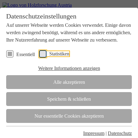
Home
Datenschutzeinstellungen
Aktuelles
Seminare
Auf unserer Webseite werden Cookies verwendet. Einige davon
Downloads
werden zwingend benötigt, während es uns andere ermöglichen,
Kontakt
Login
Ihre Nutzererfahrung auf unserer Webseite zu verbessern.
Über uns
Statistiken
Essentiell
Verein
Wir unterstützen die Interessen der Holzbranche in enger
Weitere Informationen anzeigen
Zusammenarbeit mit Wissenschaft und Wirtschaft.
Akkreditierung
Alle akzeptieren
Die Holzforschung Austria ist akkreditierte Prüf-, Inspektions- und
Zertifizierungsstelle.
Speichern & schließen
Team
Nur essentielle Cookies akzeptieren
Unsere gesamte Kompetenz ist in unseren Mitarbeiter:innen
gebündelt
Impressum
|
Datenschutz
Karriere und Gleichstellung