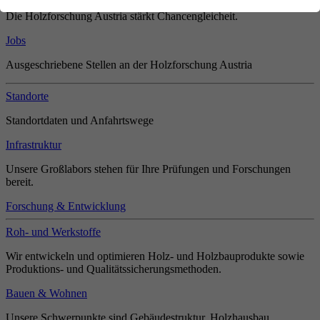
Die Holzforschung Austria stärkt Chancengleicheit.
Jobs
Ausgeschriebene Stellen an der Holzforschung Austria
Standorte
Standortdaten und Anfahrtswege
Infrastruktur
Unsere Großlabors stehen für Ihre Prüfungen und Forschungen
bereit.
Forschung & Entwicklung
Roh- und Werkstoffe
Wir entwickeln und optimieren Holz- und Holzbauprodukte sowie
Produktions- und Qualitätssicherungsmethoden.
Bauen & Wohnen
Unsere Schwerpunkte sind Gebäudestruktur, Holzhausbau,