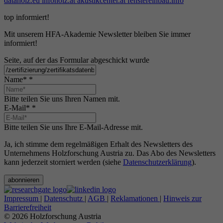
dataholz.eu
infoholz.at
akustikcenter.at
fenstereinbau.info
top informiert!
Mit unserem HFA-Akademie Newsletter bleiben Sie immer
informiert!
Seite, auf der das Formular abgeschickt wurde
Name*
*
Bitte teilen Sie uns Ihren Namen mit.
E-Mail*
*
Bitte teilen Sie uns Ihre E-Mail-Adresse mit.
Ja, ich stimme dem regelmäßigen Erhalt des Newsletters des
Unternehmens Holzforschung Austria zu. Das Abo des Newsletters
kann jederzeit storniert werden (siehe
Datenschutzerklärung
).
abonnieren
Impressum
|
Datenschutz
|
AGB
|
Reklamationen
|
Hinweis zur
Barrierefreiheit
© 2026 Holzforschung Austria