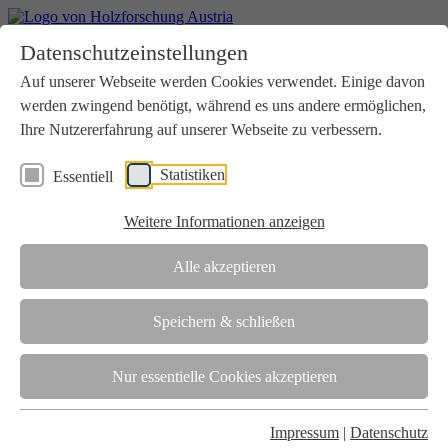
Home
Datenschutzeinstellungen
Aktuelles
Seminare
Auf unserer Webseite werden Cookies verwendet. Einige davon
Downloads
werden zwingend benötigt, während es uns andere ermöglichen,
Kontakt
Login
Ihre Nutzererfahrung auf unserer Webseite zu verbessern.
Über uns
Statistiken
Essentiell
Verein
Wir unterstützen die Interessen der Holzbranche in enger
Weitere Informationen anzeigen
Zusammenarbeit mit Wissenschaft und Wirtschaft.
Akkreditierung
Alle akzeptieren
Die Holzforschung Austria ist akkreditierte Prüf-, Inspektions- und
Zertifizierungsstelle.
Speichern & schließen
Team
Nur essentielle Cookies akzeptieren
Unsere gesamte Kompetenz ist in unseren Mitarbeiter:innen
gebündelt
Impressum
|
Datenschutz
Karriere und Gleichstellung