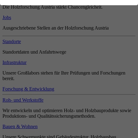
Die Holzforschung Austria stärkt Chancengleicheit.
Jobs
Ausgeschriebene Stellen an der Holzforschung Austria
Standorte
Standortdaten und Anfahrtswege
Infrastruktur
Unsere Großlabors stehen für Ihre Prüfungen und Forschungen
bereit.
Forschung & Entwicklung
Roh- und Werkstoffe
Wir entwickeln und optimieren Holz- und Holzbauprodukte sowie
Produktions- und Qualitätssicherungsmethoden.
Bauen & Wohnen
Unsere Schwerpunkte sind Gebäudestruktur, Holzhausbau,