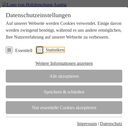
Home
Datenschutzeinstellungen
Aktuelles
Seminare
Auf unserer Webseite werden Cookies verwendet. Einige davon
Downloads
werden zwingend benötigt, während es uns andere ermöglichen,
Kontakt
Login
Ihre Nutzererfahrung auf unserer Webseite zu verbessern.
Über uns
Statistiken
Essentiell
Verein
Wir unterstützen die Interessen der Holzbranche in enger
Weitere Informationen anzeigen
Zusammenarbeit mit Wissenschaft und Wirtschaft.
Akkreditierung
Alle akzeptieren
Die Holzforschung Austria ist akkreditierte Prüf-, Inspektions- und
Zertifizierungsstelle.
Speichern & schließen
Team
Nur essentielle Cookies akzeptieren
Unsere gesamte Kompetenz ist in unseren Mitarbeiter:innen
gebündelt
Impressum
|
Datenschutz
Karriere und Gleichstellung