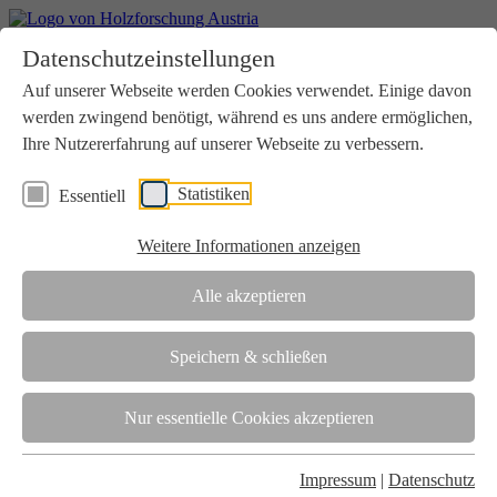
Home
Datenschutzeinstellungen
Aktuelles
Seminare
Auf unserer Webseite werden Cookies verwendet. Einige davon
Downloads
werden zwingend benötigt, während es uns andere ermöglichen,
Kontakt
Login
Ihre Nutzererfahrung auf unserer Webseite zu verbessern.
Über uns
Statistiken
Essentiell
Verein
Wir unterstützen die Interessen der Holzbranche in enger
Weitere Informationen anzeigen
Zusammenarbeit mit Wissenschaft und Wirtschaft.
Akkreditierung
Alle akzeptieren
Die Holzforschung Austria ist akkreditierte Prüf-, Inspektions- und
Zertifizierungsstelle.
Speichern & schließen
Team
Nur essentielle Cookies akzeptieren
Unsere gesamte Kompetenz ist in unseren Mitarbeiter:innen
gebündelt
Impressum
|
Datenschutz
Karriere und Gleichstellung