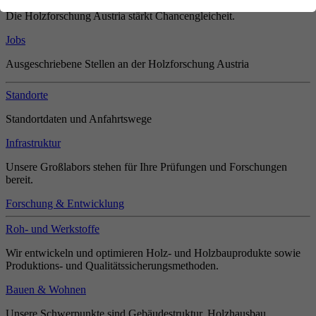
Die Holzforschung Austria stärkt Chancengleicheit.
Jobs
Ausgeschriebene Stellen an der Holzforschung Austria
Standorte
Standortdaten und Anfahrtswege
Infrastruktur
Unsere Großlabors stehen für Ihre Prüfungen und Forschungen
bereit.
Forschung & Entwicklung
Roh- und Werkstoffe
Wir entwickeln und optimieren Holz- und Holzbauprodukte sowie
Produktions- und Qualitätssicherungsmethoden.
Bauen & Wohnen
Unsere Schwerpunkte sind Gebäudestruktur, Holzhausbau,