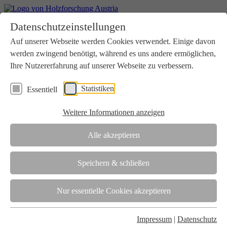
Home
Datenschutzeinstellungen
Aktuelles
Seminare
Auf unserer Webseite werden Cookies verwendet. Einige davon
Downloads
werden zwingend benötigt, während es uns andere ermöglichen,
Kontakt
Login
Ihre Nutzererfahrung auf unserer Webseite zu verbessern.
Über uns
Statistiken
Essentiell
Verein
Wir unterstützen die Interessen der Holzbranche in enger
Weitere Informationen anzeigen
Zusammenarbeit mit Wissenschaft und Wirtschaft.
Akkreditierung
Alle akzeptieren
Die Holzforschung Austria ist akkreditierte Prüf-, Inspektions- und
Zertifizierungsstelle.
Speichern & schließen
Team
Nur essentielle Cookies akzeptieren
Unsere gesamte Kompetenz ist in unseren Mitarbeiter:innen
gebündelt
Impressum
|
Datenschutz
Karriere und Gleichstellung