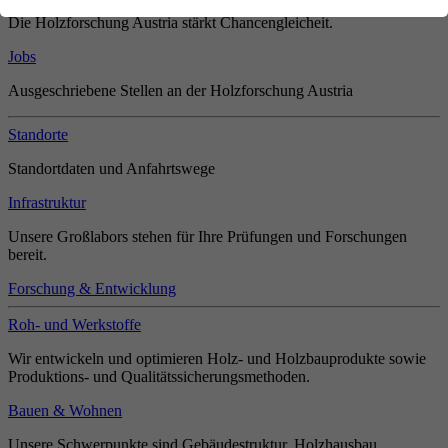
Die Holzforschung Austria stärkt Chancengleicheit.
Jobs
Ausgeschriebene Stellen an der Holzforschung Austria
Standorte
Standortdaten und Anfahrtswege
Infrastruktur
Unsere Großlabors stehen für Ihre Prüfungen und Forschungen
bereit.
Forschung & Entwicklung
Roh- und Werkstoffe
Wir entwickeln und optimieren Holz- und Holzbauprodukte sowie
Produktions- und Qualitätssicherungsmethoden.
Bauen & Wohnen
Unsere Schwerpunkte sind Gebäudestruktur, Holzhausbau,