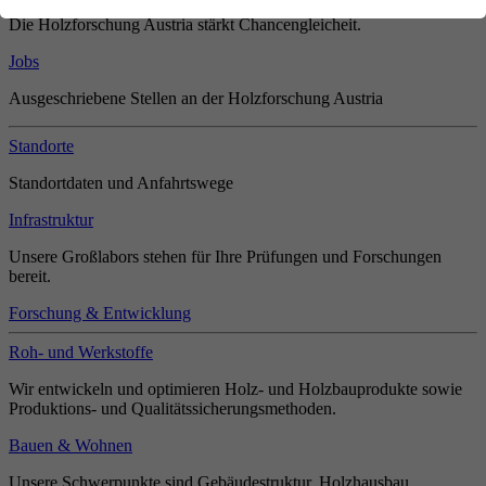
Die Holzforschung Austria stärkt Chancengleicheit.
Jobs
Ausgeschriebene Stellen an der Holzforschung Austria
Standorte
Standortdaten und Anfahrtswege
Infrastruktur
Unsere Großlabors stehen für Ihre Prüfungen und Forschungen
bereit.
Forschung & Entwicklung
Roh- und Werkstoffe
Wir entwickeln und optimieren Holz- und Holzbauprodukte sowie
Produktions- und Qualitätssicherungsmethoden.
Bauen & Wohnen
Unsere Schwerpunkte sind Gebäudestruktur, Holzhausbau,