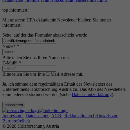
dataholz.eu
infoholz.at
akustikcenter.at
fenstereinbau.info
top informiert!
Mit unserem HFA-Akademie Newsletter bleiben Sie immer
informiert!
Seite, auf der das Formular abgeschickt wurde
Name*
*
Bitte teilen Sie uns Ihren Namen mit.
E-Mail*
*
Bitte teilen Sie uns Ihre E-Mail-Adresse mit.
Ja, ich stimme dem regelmäßigen Erhalt des Newsletters des
Unternehmens Holzforschung Austria zu. Das Abo des Newsletters
kann jederzeit storniert werden (siehe
Datenschutzerklärung
).
abonnieren
Impressum
|
Datenschutz
|
AGB
|
Reklamationen
|
Hinweis zur
Barrierefreiheit
© 2026 Holzforschung Austria