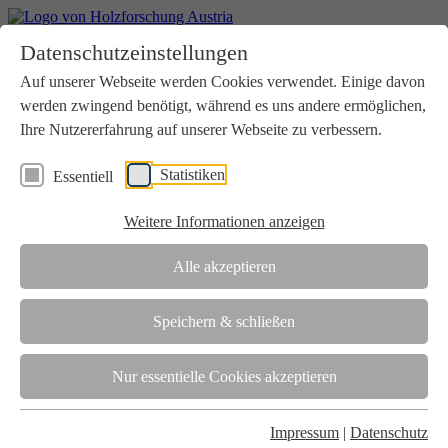
Home
Datenschutzeinstellungen
Aktuelles
Seminare
Auf unserer Webseite werden Cookies verwendet. Einige davon
Downloads
werden zwingend benötigt, während es uns andere ermöglichen,
Kontakt
Login
Ihre Nutzererfahrung auf unserer Webseite zu verbessern.
Über uns
Statistiken
Essentiell
Verein
Wir unterstützen die Interessen der Holzbranche in enger
Weitere Informationen anzeigen
Zusammenarbeit mit Wissenschaft und Wirtschaft.
Akkreditierung
Alle akzeptieren
Die Holzforschung Austria ist akkreditierte Prüf-, Inspektions- und
Zertifizierungsstelle.
Speichern & schließen
Team
Nur essentielle Cookies akzeptieren
Unsere gesamte Kompetenz ist in unseren Mitarbeiter:innen
gebündelt
Impressum
|
Datenschutz
Karriere und Gleichstellung