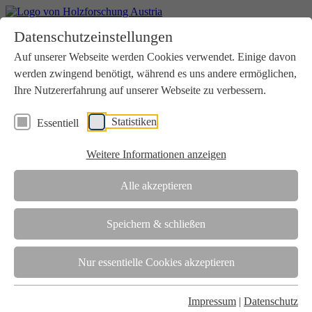
Home
Datenschutzeinstellungen
Aktuelles
Seminare
Auf unserer Webseite werden Cookies verwendet. Einige davon
Downloads
werden zwingend benötigt, während es uns andere ermöglichen,
Kontakt
Login
Ihre Nutzererfahrung auf unserer Webseite zu verbessern.
Über uns
Statistiken
Essentiell
Verein
Wir unterstützen die Interessen der Holzbranche in enger
Weitere Informationen anzeigen
Zusammenarbeit mit Wissenschaft und Wirtschaft.
Akkreditierung
Alle akzeptieren
Die Holzforschung Austria ist akkreditierte Prüf-, Inspektions- und
Zertifizierungsstelle.
Speichern & schließen
Team
Nur essentielle Cookies akzeptieren
Unsere gesamte Kompetenz ist in unseren Mitarbeiter:innen
gebündelt
Impressum
|
Datenschutz
Karriere und Gleichstellung