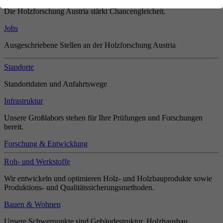
Die Holzforschung Austria stärkt Chancengleicheit.
Jobs
Ausgeschriebene Stellen an der Holzforschung Austria
Standorte
Standortdaten und Anfahrtswege
Infrastruktur
Unsere Großlabors stehen für Ihre Prüfungen und Forschungen
bereit.
Forschung & Entwicklung
Roh- und Werkstoffe
Wir entwickeln und optimieren Holz- und Holzbauprodukte sowie
Produktions- und Qualitätssicherungsmethoden.
Bauen & Wohnen
Unsere Schwerpunkte sind Gebäudestruktur, Holzhausbau,