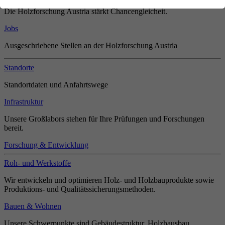
Die Holzforschung Austria stärkt Chancengleicheit.
Jobs
Ausgeschriebene Stellen an der Holzforschung Austria
Standorte
Standortdaten und Anfahrtswege
Infrastruktur
Unsere Großlabors stehen für Ihre Prüfungen und Forschungen
bereit.
Forschung & Entwicklung
Roh- und Werkstoffe
Wir entwickeln und optimieren Holz- und Holzbauprodukte sowie
Produktions- und Qualitätssicherungsmethoden.
Bauen & Wohnen
Unsere Schwerpunkte sind Gebäudestruktur, Holzhausbau,