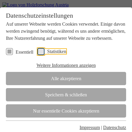
Home
Datenschutzeinstellungen
Aktuelles
Seminare
Auf unserer Webseite werden Cookies verwendet. Einige davon
Downloads
werden zwingend benötigt, während es uns andere ermöglichen,
Kontakt
Login
Ihre Nutzererfahrung auf unserer Webseite zu verbessern.
Über uns
Statistiken
Essentiell
Verein
Wir unterstützen die Interessen der Holzbranche in enger
Weitere Informationen anzeigen
Zusammenarbeit mit Wissenschaft und Wirtschaft.
Akkreditierung
Alle akzeptieren
Die Holzforschung Austria ist akkreditierte Prüf-, Inspektions- und
Zertifizierungsstelle.
Speichern & schließen
Team
Nur essentielle Cookies akzeptieren
Unsere gesamte Kompetenz ist in unseren Mitarbeiter:innen
gebündelt
Impressum
|
Datenschutz
Karriere und Gleichstellung