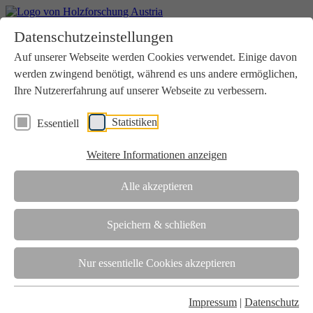
Home
Datenschutzeinstellungen
Aktuelles
Seminare
Auf unserer Webseite werden Cookies verwendet. Einige davon
Downloads
werden zwingend benötigt, während es uns andere ermöglichen,
Kontakt
Login
Ihre Nutzererfahrung auf unserer Webseite zu verbessern.
Über uns
Statistiken
Essentiell
Verein
Wir unterstützen die Interessen der Holzbranche in enger
Weitere Informationen anzeigen
Zusammenarbeit mit Wissenschaft und Wirtschaft.
Akkreditierung
Alle akzeptieren
Die Holzforschung Austria ist akkreditierte Prüf-, Inspektions- und
Zertifizierungsstelle.
Speichern & schließen
Team
Nur essentielle Cookies akzeptieren
Unsere gesamte Kompetenz ist in unseren Mitarbeiter:innen
gebündelt
Impressum
|
Datenschutz
Karriere und Gleichstellung