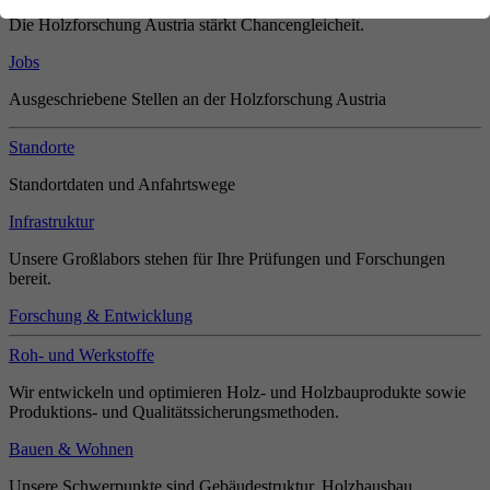
Die Holzforschung Austria stärkt Chancengleicheit.
Jobs
Ausgeschriebene Stellen an der Holzforschung Austria
Standorte
Standortdaten und Anfahrtswege
Infrastruktur
Unsere Großlabors stehen für Ihre Prüfungen und Forschungen
bereit.
Forschung & Entwicklung
Roh- und Werkstoffe
Wir entwickeln und optimieren Holz- und Holzbauprodukte sowie
Produktions- und Qualitätssicherungsmethoden.
Bauen & Wohnen
Unsere Schwerpunkte sind Gebäudestruktur, Holzhausbau,