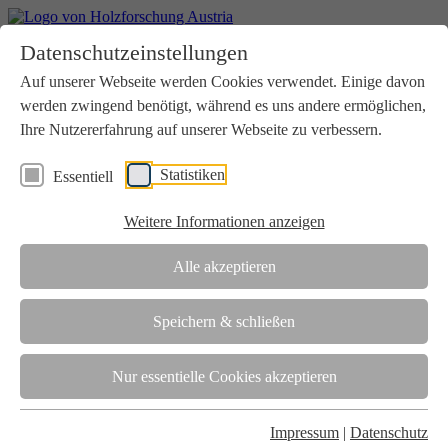
Home
Datenschutzeinstellungen
Aktuelles
Seminare
Auf unserer Webseite werden Cookies verwendet. Einige davon
Downloads
werden zwingend benötigt, während es uns andere ermöglichen,
Kontakt
Login
Ihre Nutzererfahrung auf unserer Webseite zu verbessern.
Über uns
Statistiken
Essentiell
Verein
Wir unterstützen die Interessen der Holzbranche in enger
Weitere Informationen anzeigen
Zusammenarbeit mit Wissenschaft und Wirtschaft.
Akkreditierung
Alle akzeptieren
Die Holzforschung Austria ist akkreditierte Prüf-, Inspektions- und
Zertifizierungsstelle.
Speichern & schließen
Team
Nur essentielle Cookies akzeptieren
Unsere gesamte Kompetenz ist in unseren Mitarbeiter:innen
gebündelt
Impressum
|
Datenschutz
Karriere und Gleichstellung