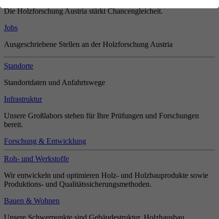
Die Holzforschung Austria stärkt Chancengleicheit.
Jobs
Ausgeschriebene Stellen an der Holzforschung Austria
Standorte
Standortdaten und Anfahrtswege
Infrastruktur
Unsere Großlabors stehen für Ihre Prüfungen und Forschungen
bereit.
Forschung & Entwicklung
Roh- und Werkstoffe
Wir entwickeln und optimieren Holz- und Holzbauprodukte sowie
Produktions- und Qualitätssicherungsmethoden.
Bauen & Wohnen
Unsere Schwerpunkte sind Gebäudestruktur, Holzhausbau,