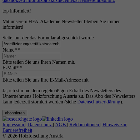
dataholz.eu
infoholz.at
akustikcenter.at
fenstereinbau.info
top informiert!
Mit unserem HFA-Akademie Newsletter bleiben Sie immer
informiert!
Seite, auf der das Formular abgeschickt wurde
Name*
*
Bitte teilen Sie uns Ihren Namen mit.
E-Mail*
*
Bitte teilen Sie uns Ihre E-Mail-Adresse mit.
Ja, ich stimme dem regelmäßigen Erhalt des Newsletters des
Unternehmens Holzforschung Austria zu. Das Abo des Newsletters
kann jederzeit storniert werden (siehe
Datenschutzerklärung
).
abonnieren
Impressum
|
Datenschutz
|
AGB
|
Reklamationen
|
Hinweis zur
Barrierefreiheit
© 2026 Holzforschung Austria