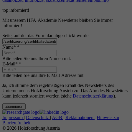
dataholz.eu
infoholz.at
akustikcenter.at
fenstereinbau.info
top informiert!
Mit unserem HFA-Akademie Newsletter bleiben Sie immer
informiert!
Seite, auf der das Formular abgeschickt wurde
Name*
*
Bitte teilen Sie uns Ihren Namen mit.
E-Mail*
*
Bitte teilen Sie uns Ihre E-Mail-Adresse mit.
Ja, ich stimme dem regelmäßigen Erhalt des Newsletters des
Unternehmens Holzforschung Austria zu. Das Abo des Newsletters
kann jederzeit storniert werden (siehe
Datenschutzerklärung
).
abonnieren
Impressum
|
Datenschutz
|
AGB
|
Reklamationen
|
Hinweis zur
Barrierefreiheit
© 2026 Holzforschung Austria