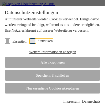
Home
Datenschutzeinstellungen
Aktuelles
Seminare
Auf unserer Webseite werden Cookies verwendet. Einige davon
Downloads
werden zwingend benötigt, während es uns andere ermöglichen,
Kontakt
Login
Ihre Nutzererfahrung auf unserer Webseite zu verbessern.
Über uns
Statistiken
Essentiell
Verein
Wir unterstützen die Interessen der Holzbranche in enger
Weitere Informationen anzeigen
Zusammenarbeit mit Wissenschaft und Wirtschaft.
Akkreditierung
Alle akzeptieren
Die Holzforschung Austria ist akkreditierte Prüf-, Inspektions- und
Zertifizierungsstelle.
Speichern & schließen
Team
Nur essentielle Cookies akzeptieren
Unsere gesamte Kompetenz ist in unseren Mitarbeiter:innen
gebündelt
Impressum
|
Datenschutz
Karriere und Gleichstellung