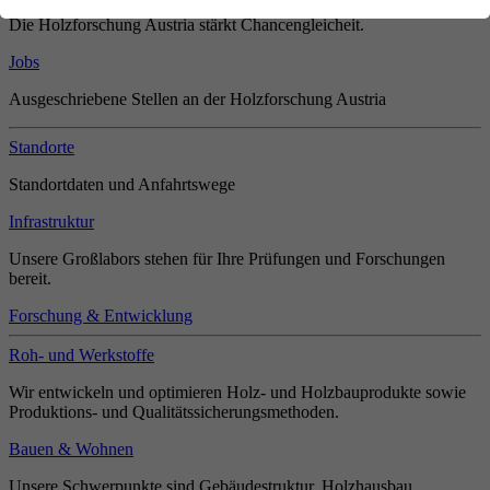
Die Holzforschung Austria stärkt Chancengleicheit.
Jobs
Ausgeschriebene Stellen an der Holzforschung Austria
Standorte
Standortdaten und Anfahrtswege
Infrastruktur
Unsere Großlabors stehen für Ihre Prüfungen und Forschungen
bereit.
Forschung & Entwicklung
Roh- und Werkstoffe
Wir entwickeln und optimieren Holz- und Holzbauprodukte sowie
Produktions- und Qualitätssicherungsmethoden.
Bauen & Wohnen
Unsere Schwerpunkte sind Gebäudestruktur, Holzhausbau,