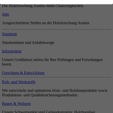
Die Holzforschung Austria stärkt Chancengleicheit.
Jobs
Ausgeschriebene Stellen an der Holzforschung Austria
Standorte
Standortdaten und Anfahrtswege
Infrastruktur
Unsere Großlabors stehen für Ihre Prüfungen und Forschungen
bereit.
Forschung & Entwicklung
Roh- und Werkstoffe
Wir entwickeln und optimieren Holz- und Holzbauprodukte sowie
Produktions- und Qualitätssicherungsmethoden.
Bauen & Wohnen
Unsere Schwerpunkte sind Gebäudestruktur, Holzhausbau,