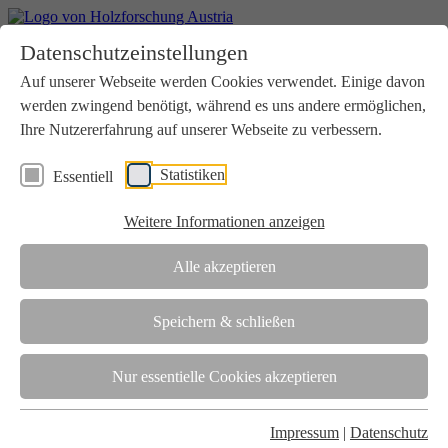
Home
Datenschutzeinstellungen
Aktuelles
Seminare
Auf unserer Webseite werden Cookies verwendet. Einige davon
Downloads
werden zwingend benötigt, während es uns andere ermöglichen,
Kontakt
Login
Ihre Nutzererfahrung auf unserer Webseite zu verbessern.
Über uns
Statistiken
Essentiell
Verein
Wir unterstützen die Interessen der Holzbranche in enger
Weitere Informationen anzeigen
Zusammenarbeit mit Wissenschaft und Wirtschaft.
Akkreditierung
Alle akzeptieren
Die Holzforschung Austria ist akkreditierte Prüf-, Inspektions- und
Zertifizierungsstelle.
Speichern & schließen
Team
Nur essentielle Cookies akzeptieren
Unsere gesamte Kompetenz ist in unseren Mitarbeiter:innen
gebündelt
Impressum
|
Datenschutz
Karriere und Gleichstellung